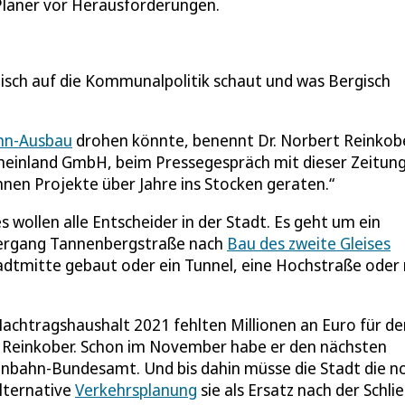
e Planer vor Herausforderungen.
isch auf die Kommunalpolitik schaut und was Bergisch
hn-Ausbau
drohen könnte, benennt Dr. Norbert Reinkobe
heinland GmbH, beim Pressegespräch mit dieser Zeitun
können Projekte über Jahre ins Stocken geraten.“
ies wollen alle Entscheider in der Stadt. Es geht um ein
bergang Tannenbergstraße nach
Bau des zweite Gleises
tadtmitte gebaut oder ein Tunnel, eine Hochstraße oder
achtragshaushalt 2021 fehlten Millionen an Euro für de
t Reinkober. Schon im November habe er den nächsten
nbahn-Bundesamt. Und bis dahin müsse die Stadt die n
lternative
Verkehrsplanung
sie als Ersatz nach der Schli