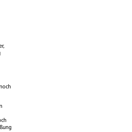
r,
g
 noch
n
och
eßung