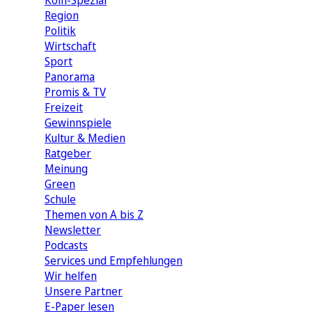
Köln-Spezial
Region
Politik
Wirtschaft
Sport
Panorama
Promis & TV
Freizeit
Gewinnspiele
Kultur & Medien
Ratgeber
Meinung
Green
Schule
Themen von A bis Z
Newsletter
Podcasts
Services und Empfehlungen
Wir helfen
Unsere Partner
E-Paper lesen