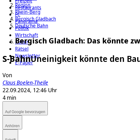
Freizeit
Region
Restaurants
Rhein-Berg
FC
Bergisch Gladbach
Panorama
Deutsche Bahn
Politik
Wirtschaft
Bergisch Gladbach: Das könnte zw
Kultur
Rätsel
Newsletter
S-Bahn
Uneinigkeit könnte den Bau
E-Paper
Von
Claus Boelen-Theile
22.09.2024, 12:46 Uhr
4 min
Auf Google bevorzugen
Anhören