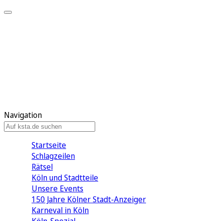
Mein KStA
Meine Artikel
Meine Region
Meine Newsletter
Mein KStA PLUS
Mein E-Paper
Navigation
Startseite
Schlagzeilen
Rätsel
Köln und Stadtteile
Unsere Events
150 Jahre Kölner Stadt-Anzeiger
Karneval in Köln