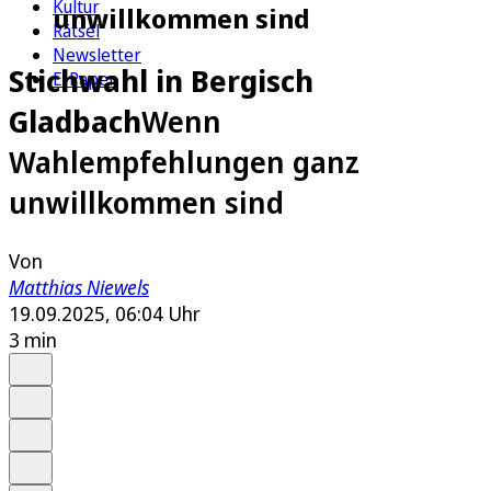
Kultur
unwillkommen sind
Rätsel
Newsletter
Stichwahl in Bergisch
E-Paper
Gladbach
Wenn
Wahlempfehlungen ganz
unwillkommen sind
Von
Matthias Niewels
19.09.2025, 06:04 Uhr
3 min
Auf Google bevorzugen
Anhören
Schrift
Merken