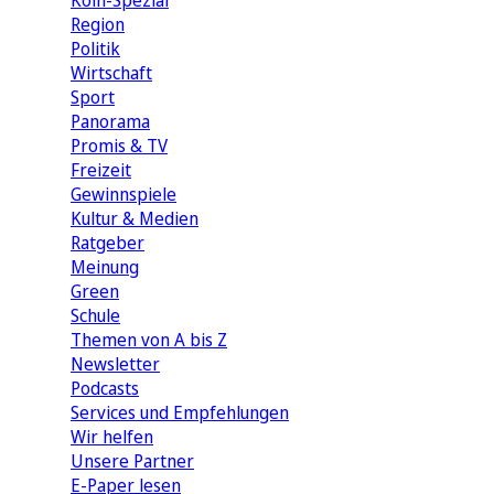
Köln-Spezial
Region
Politik
Wirtschaft
Sport
Panorama
Promis & TV
Freizeit
Gewinnspiele
Kultur & Medien
Ratgeber
Meinung
Green
Schule
Themen von A bis Z
Newsletter
Podcasts
Services und Empfehlungen
Wir helfen
Unsere Partner
E-Paper lesen