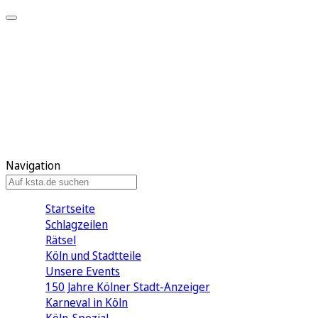
Mein KStA
Meine Artikel
Meine Region
Meine Newsletter
Mein KStA PLUS
Mein E-Paper
Navigation
Startseite
Schlagzeilen
Rätsel
Köln und Stadtteile
Unsere Events
150 Jahre Kölner Stadt-Anzeiger
Karneval in Köln