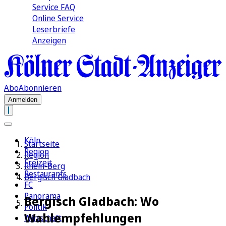
Service FAQ
Online Service
Leserbriefe
Anzeigen
Abo
Abonnieren
Anmelden
Köln
Startseite
Region
Region
Freizeit
Rhein-Berg
Restaurants
Bergisch Gladbach
FC
Panorama
Bergisch Gladbach: Wo
Politik
Wahlempfehlungen
Wirtschaft