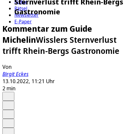
Sternverlust trifft Rhein-Bergs
Kultur
Rätsel
Gastronomie
Newsletter
E-Paper
Kommentar zum Guide
Michelin
Wisslers Sternverlust
trifft Rhein-Bergs Gastronomie
Von
Birgit Eckes
13.10.2022, 11:21 Uhr
2 min
Auf Google bevorzugen
Anhören
Schrift
Merken
Drucken