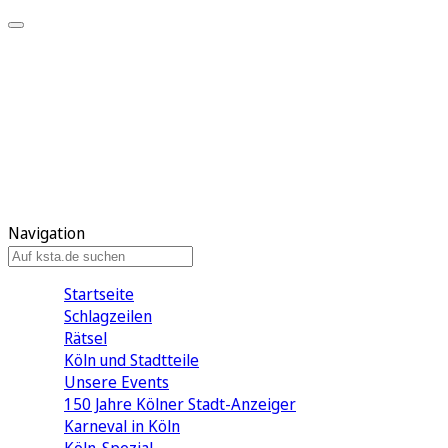
Mein KStA
Meine Artikel
Meine Region
Meine Newsletter
Mein KStA PLUS
Mein E-Paper
Navigation
Startseite
Schlagzeilen
Rätsel
Köln und Stadtteile
Unsere Events
150 Jahre Kölner Stadt-Anzeiger
Karneval in Köln