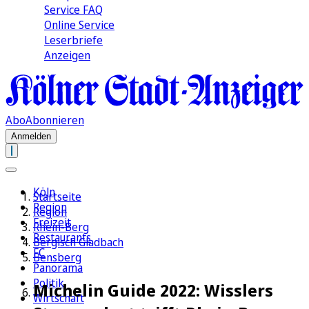
Service FAQ
Online Service
Leserbriefe
Anzeigen
Abo
Abonnieren
Anmelden
Köln
Startseite
Region
Region
Freizeit
Rhein-Berg
Restaurants
Bergisch Gladbach
FC
Bensberg
Panorama
Politik
Michelin Guide 2022: Wisslers
Wirtschaft