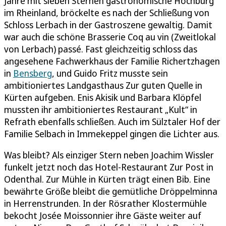
Jahre mit sieben Sternen gastronomische Hochburg
im Rheinland, bröckelte es nach der Schließung von
Schloss Lerbach in der Gastroszene gewaltig. Damit
war auch die schöne Brasserie Coq au vin (Zweitlokal
von Lerbach) passé. Fast gleichzeitig schloss das
angesehene Fachwerkhaus der Familie Richertzhagen
in
Bensberg
, und Guido Fritz musste sein
ambitioniertes Landgasthaus Zur guten Quelle in
Kürten aufgeben. Enis Akisik und Barbara Klöpfel
mussten ihr ambitioniertes Restaurant „Kult“ in
Refrath ebenfalls schließen. Auch im Sülztaler Hof der
Familie Selbach in Immekeppel gingen die Lichter aus.
Was bleibt? Als einziger Stern neben Joachim Wissler
funkelt jetzt noch das Hotel-Restaurant Zur Post in
Odenthal. Zur Mühle in Kürten trägt einen Bib. Eine
bewährte Größe bleibt die gemütliche Dröppelminna
in Herrenstrunden. In der Rösrather Klostermühle
bekocht Josée Moissonnier ihre Gäste weiter auf