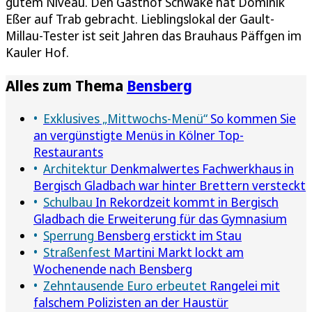
gutem Niveau. Den Gasthof Schwäke hat Dominik
Eßer auf Trab gebracht. Lieblingslokal der Gault-
Millau-Tester ist seit Jahren das Brauhaus Päffgen im
Kauler Hof.
Alles zum Thema
Bensberg
Exklusives „Mittwochs-Menü“
So kommen Sie
an vergünstigte Menüs in Kölner Top-
Restaurants
Architektur
Denkmalwertes Fachwerkhaus in
Bergisch Gladbach war hinter Brettern versteckt
Schulbau
In Rekordzeit kommt in Bergisch
Gladbach die Erweiterung für das Gymnasium
Sperrung
Bensberg erstickt im Stau
Straßenfest
Martini Markt lockt am
Wochenende nach Bensberg
Zehntausende Euro erbeutet
Rangelei mit
falschem Polizisten an der Haustür