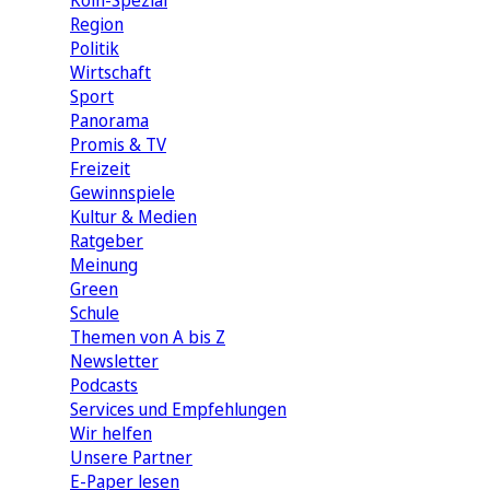
Köln-Spezial
Region
Politik
Wirtschaft
Sport
Panorama
Promis & TV
Freizeit
Gewinnspiele
Kultur & Medien
Ratgeber
Meinung
Green
Schule
Themen von A bis Z
Newsletter
Podcasts
Services und Empfehlungen
Wir helfen
Unsere Partner
E-Paper lesen