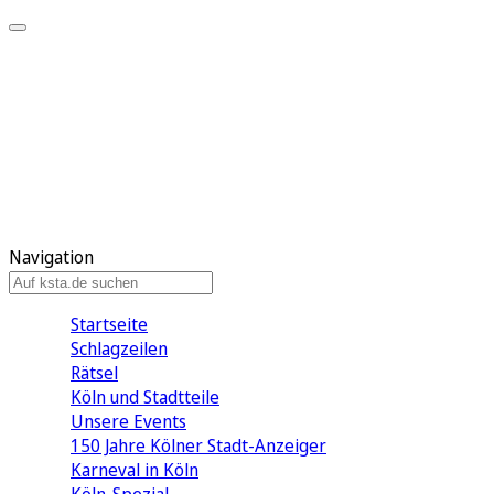
Mein KStA
Meine Artikel
Meine Region
Meine Newsletter
Mein KStA PLUS
Mein E-Paper
Navigation
Startseite
Schlagzeilen
Rätsel
Köln und Stadtteile
Unsere Events
150 Jahre Kölner Stadt-Anzeiger
Karneval in Köln