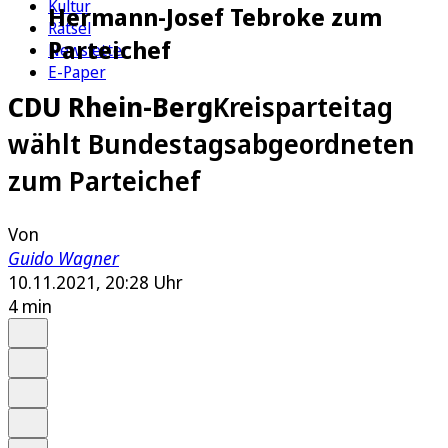
Kultur
Hermann-Josef Tebroke zum
Rätsel
Parteichef
Newsletter
E-Paper
CDU Rhein-Berg
Kreisparteitag
wählt Bundestagsabgeordneten
zum Parteichef
Von
Guido Wagner
10.11.2021, 20:28 Uhr
4 min
Auf Google bevorzugen
Anhören
Schrift
Merken
Drucken