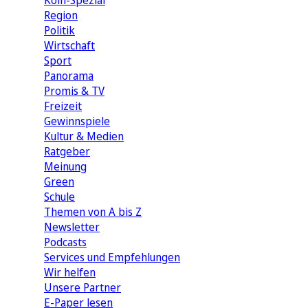
Köln-Spezial
Region
Politik
Wirtschaft
Sport
Panorama
Promis & TV
Freizeit
Gewinnspiele
Kultur & Medien
Ratgeber
Meinung
Green
Schule
Themen von A bis Z
Newsletter
Podcasts
Services und Empfehlungen
Wir helfen
Unsere Partner
E-Paper lesen