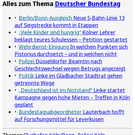
Alles zum Thema
Deutscher Bundestag
Berlin/Bonn-Ausgleich
Neue S-Bahn-Linie 13
auf Siegstrecke kommt in Etappen
„Viele Kinder sind hungrig“
Kölner Lehrer
beklagt teures Schulessen – Petition gestartet
Wehrdienst-Einigung
In welchen Punkten sich
Pistorius durchsetzt – und in welchen nicht
Polizei
Düsseldorfer Beamtin nach
Geschlechtswechsel wegen Betrugs angezeigt
Politik
Linke im Gladbacher Stadtrat gehen
getrennte Wege
„Deutschland ist im Notstand“
Linke startet
Kampagne gegen hohe Mieten – Treffen in Köln
geplant
Bundestagsabgeordneter
Lauterbach hofft
auf Forschungsmittel für Leverkusen