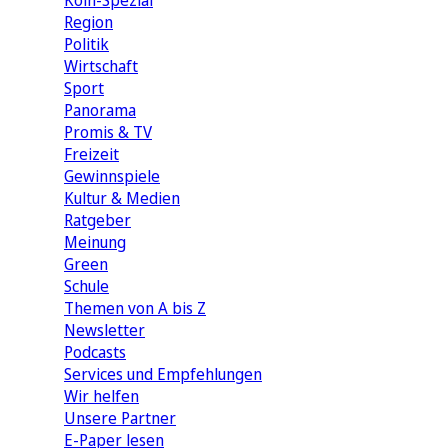
Köln-Spezial
Region
Politik
Wirtschaft
Sport
Panorama
Promis & TV
Freizeit
Gewinnspiele
Kultur & Medien
Ratgeber
Meinung
Green
Schule
Themen von A bis Z
Newsletter
Podcasts
Services und Empfehlungen
Wir helfen
Unsere Partner
E-Paper lesen