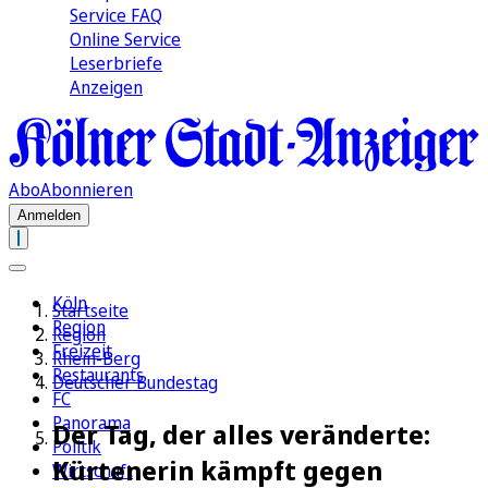
Service FAQ
Online Service
Leserbriefe
Anzeigen
Abo
Abonnieren
Anmelden
Köln
Startseite
Region
Region
Freizeit
Rhein-Berg
Restaurants
Deutscher Bundestag
FC
Panorama
Der Tag, der alles veränderte:
Politik
Kürtenerin kämpft gegen
Wirtschaft