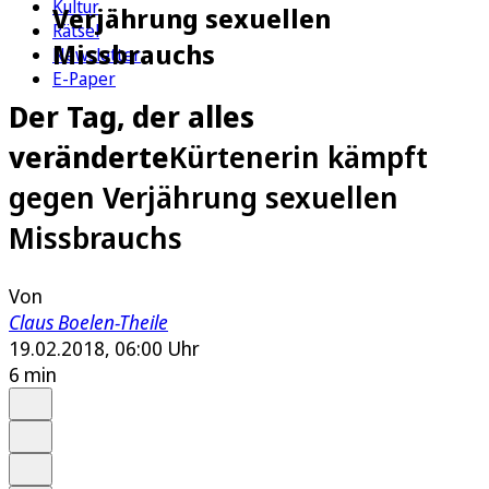
Kultur
Verjährung sexuellen
Rätsel
Missbrauchs
Newsletter
E-Paper
Der Tag, der alles
veränderte
Kürtenerin kämpft
gegen Verjährung sexuellen
Missbrauchs
Von
Claus Boelen-Theile
19.02.2018, 06:00 Uhr
6 min
Auf Google bevorzugen
Anhören
Schrift