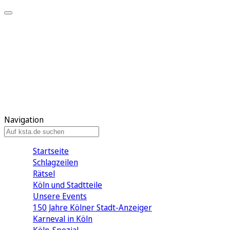
Mein KStA
Meine Artikel
Meine Region
Meine Newsletter
Mein KStA PLUS
Mein E-Paper
Navigation
Startseite
Schlagzeilen
Rätsel
Köln und Stadtteile
Unsere Events
150 Jahre Kölner Stadt-Anzeiger
Karneval in Köln