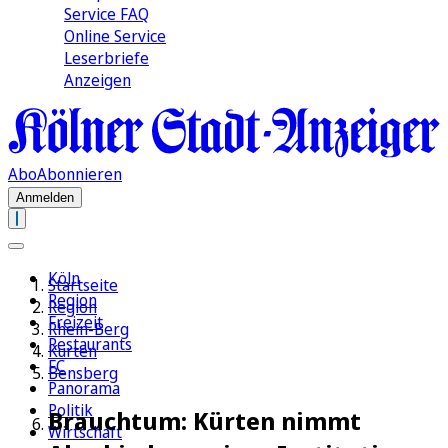
Service FAQ
Online Service
Leserbriefe
Anzeigen
Abo
Abonnieren
Anmelden
Köln
Startseite
Region
Region
Freizeit
Rhein-Berg
Restaurants
Kürten
FC
Bensberg
Panorama
Politik
Brauchtum: Kürten nimmt
Wirtschaft