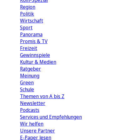
Köln-Spezial
Region
Politik
Wirtschaft
Sport
Panorama
Promis & TV
Freizeit
Gewinnspiele
Kultur & Medien
Ratgeber
Meinung
Green
Schule
Themen von A bis Z
Newsletter
Podcasts
Services und Empfehlungen
Wir helfen
Unsere Partner
E-Paper lesen