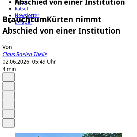
Abschied von einer Institution
Kultur
Rätsel
Newsletter
Brauchtum
Kürten nimmt
E-Paper
Abschied von einer Institution
Von
Claus Boelen-Theile
02.06.2026, 05:49 Uhr
4 min
Auf Google bevorzugen
Anhören
Schrift
Merken
Drucken
Teilen