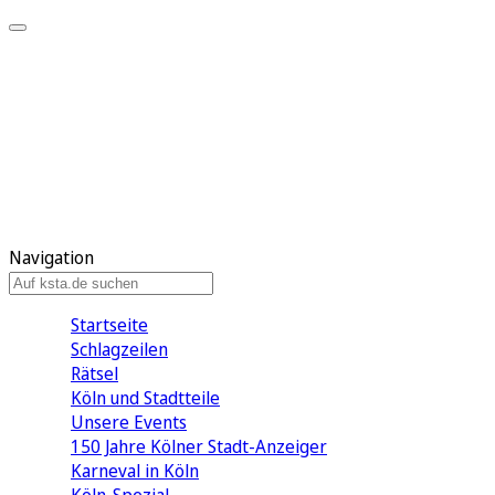
Mein KStA
Meine Artikel
Meine Region
Meine Newsletter
Mein KStA PLUS
Mein E-Paper
Navigation
Startseite
Schlagzeilen
Rätsel
Köln und Stadtteile
Unsere Events
150 Jahre Kölner Stadt-Anzeiger
Karneval in Köln