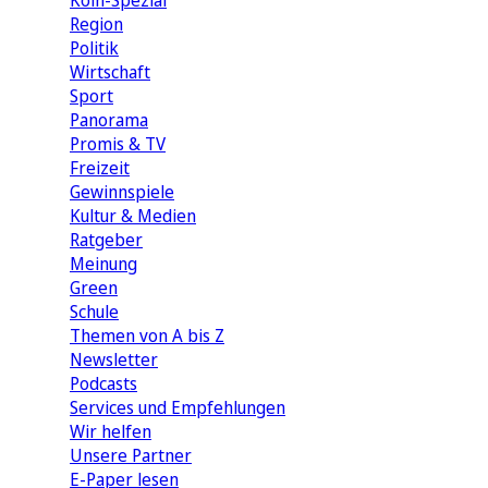
Köln-Spezial
Region
Politik
Wirtschaft
Sport
Panorama
Promis & TV
Freizeit
Gewinnspiele
Kultur & Medien
Ratgeber
Meinung
Green
Schule
Themen von A bis Z
Newsletter
Podcasts
Services und Empfehlungen
Wir helfen
Unsere Partner
E-Paper lesen