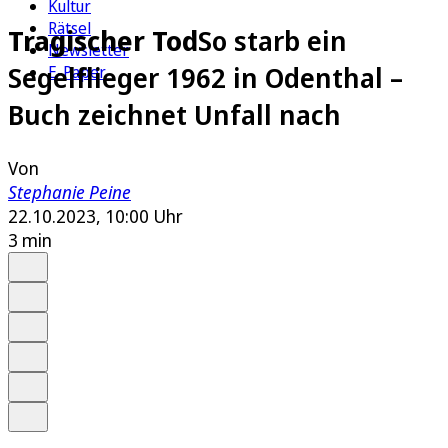
Kultur
Rätsel
Tragischer Tod
So starb ein
Newsletter
Segelflieger 1962 in Odenthal –
E-Paper
Buch zeichnet Unfall nach
Von
Stephanie Peine
22.10.2023, 10:00 Uhr
3 min
Auf Google bevorzugen
Anhören
Schrift
Merken
Drucken
Teilen