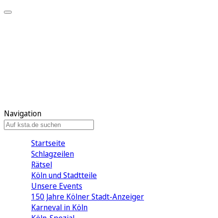
Mein KStA
Meine Artikel
Meine Region
Meine Newsletter
Mein KStA PLUS
Mein E-Paper
Navigation
Startseite
Schlagzeilen
Rätsel
Köln und Stadtteile
Unsere Events
150 Jahre Kölner Stadt-Anzeiger
Karneval in Köln