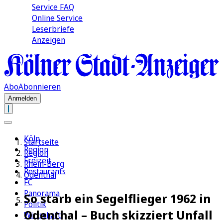
Service FAQ
Online Service
Leserbriefe
Anzeigen
Abo
Abonnieren
Anmelden
Köln
Startseite
Region
Region
Freizeit
Rhein-Berg
Restaurants
Odenthal
FC
Panorama
So starb ein Segelflieger 1962 in
Politik
Odenthal – Buch skizziert Unfall
Wirtschaft