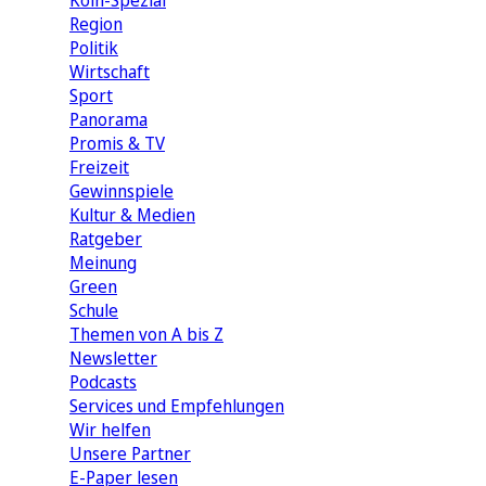
Köln-Spezial
Region
Politik
Wirtschaft
Sport
Panorama
Promis & TV
Freizeit
Gewinnspiele
Kultur & Medien
Ratgeber
Meinung
Green
Schule
Themen von A bis Z
Newsletter
Podcasts
Services und Empfehlungen
Wir helfen
Unsere Partner
E-Paper lesen