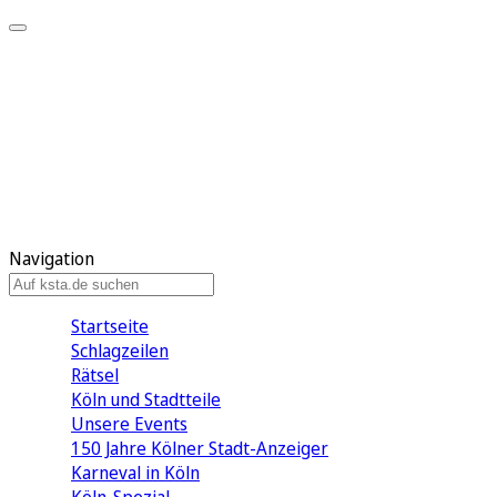
Mein KStA
Meine Artikel
Meine Region
Meine Newsletter
Mein KStA PLUS
Mein E-Paper
Navigation
Startseite
Schlagzeilen
Rätsel
Köln und Stadtteile
Unsere Events
150 Jahre Kölner Stadt-Anzeiger
Karneval in Köln