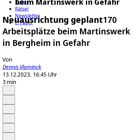
beim Martinswerk in Gefahr
Kultur
Rätsel
Newsletter
Neuausrichtung geplant
170
E-Paper
Arbeitsplätze beim Martinswerk
in Bergheim in Gefahr
Von
Dennis Vlaminck
13.12.2023, 16:45 Uhr
3 min
Auf Google bevorzugen
Anhören
Schrift
Merken
Drucken
Teilen