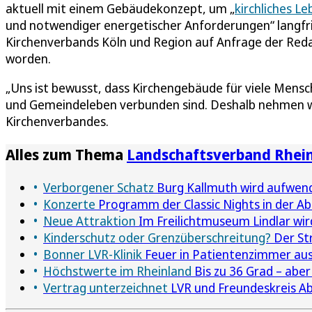
aktuell mit einem Gebäudekonzept, um „
kirchliches L
und notwendiger energetischer Anforderungen“ langfrist
Kirchenverbands Köln und Region auf Anfrage der Red
worden.
„Uns ist bewusst, dass Kirchengebäude für viele Mens
und Gemeindeleben verbunden sind. Deshalb nehmen wir 
Kirchenverbandes.
Alles zum Thema
Landschaftsverband Rhei
Verborgener Schatz
Burg Kallmuth wird aufwend
Konzerte
Programm der Classic Nights in der Ab
Neue Attraktion
Im Freilichtmuseum Lindlar wir
Kinderschutz oder Grenzüberschreitung?
Der Str
Bonner LVR-Klinik
Feuer in Patientenzimmer au
Höchstwerte im Rheinland
Bis zu 36 Grad – ab
Vertrag unterzeichnet
LVR und Freundeskreis Ab