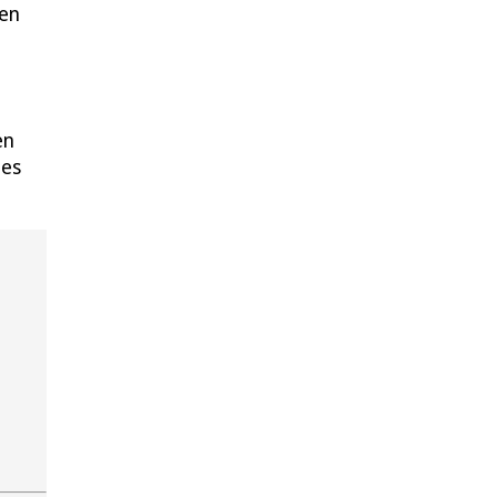
ten
en
des