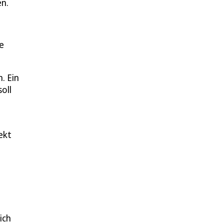
en.
e
. Ein
oll
ekt
ich