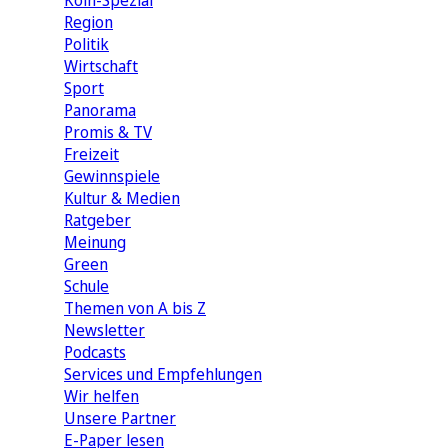
Köln-Spezial
Region
Politik
Wirtschaft
Sport
Panorama
Promis & TV
Freizeit
Gewinnspiele
Kultur & Medien
Ratgeber
Meinung
Green
Schule
Themen von A bis Z
Newsletter
Podcasts
Services und Empfehlungen
Wir helfen
Unsere Partner
E-Paper lesen