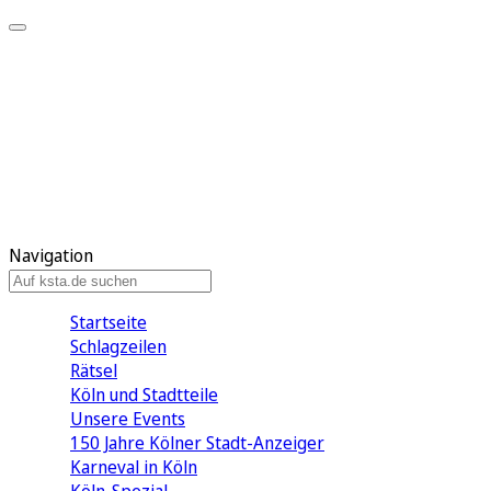
Mein KStA
Meine Artikel
Meine Region
Meine Newsletter
Mein KStA PLUS
Mein E-Paper
Navigation
Startseite
Schlagzeilen
Rätsel
Köln und Stadtteile
Unsere Events
150 Jahre Kölner Stadt-Anzeiger
Karneval in Köln