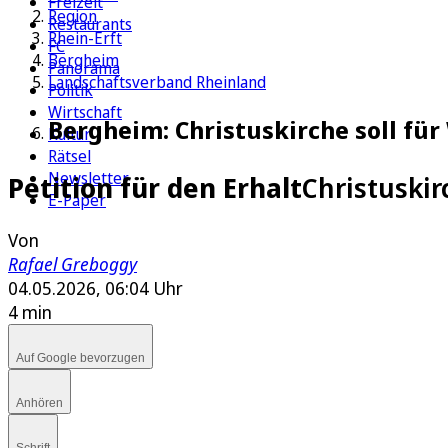
Freizeit
Region
Restaurants
Rhein-Erft
FC
Bergheim
Panorama
Landschaftsverband Rheinland
Politik
Wirtschaft
Bergheim: Christuskirche soll f
Kultur
Rätsel
Newsletter
Petition für den Erhalt
Christuski
E-Paper
Von
Rafael Greboggy
04.05.2026, 06:04 Uhr
4 min
Auf Google bevorzugen
Anhören