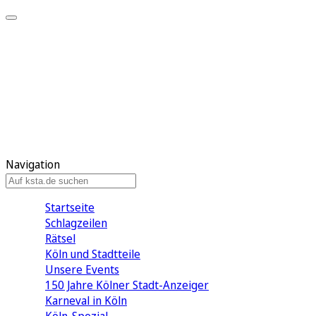
Mein KStA
Meine Artikel
Meine Region
Meine Newsletter
Mein KStA PLUS
Mein E-Paper
Navigation
Startseite
Schlagzeilen
Rätsel
Köln und Stadtteile
Unsere Events
150 Jahre Kölner Stadt-Anzeiger
Karneval in Köln