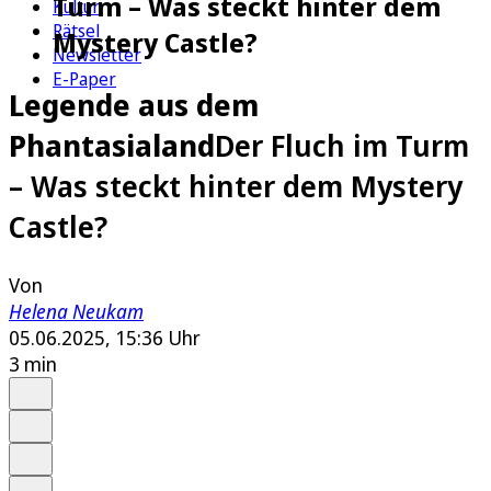
Turm – Was steckt hinter dem
Kultur
Rätsel
Mystery Castle?
Newsletter
E-Paper
Legende aus dem
Phantasialand
Der Fluch im Turm
– Was steckt hinter dem Mystery
Castle?
Von
Helena Neukam
05.06.2025, 15:36 Uhr
3 min
Auf Google bevorzugen
Anhören
Schrift
Merken