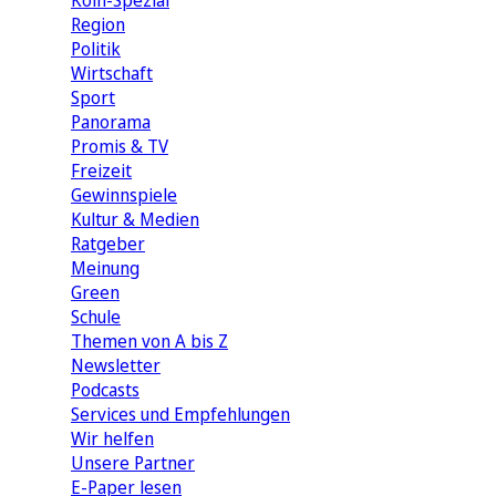
Köln-Spezial
Region
Politik
Wirtschaft
Sport
Panorama
Promis & TV
Freizeit
Gewinnspiele
Kultur & Medien
Ratgeber
Meinung
Green
Schule
Themen von A bis Z
Newsletter
Podcasts
Services und Empfehlungen
Wir helfen
Unsere Partner
E-Paper lesen