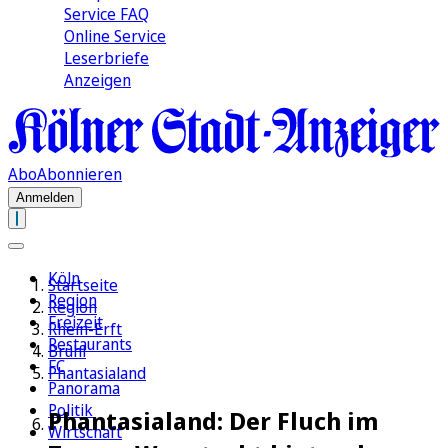
Service FAQ
Online Service
Leserbriefe
Anzeigen
Abo
Abonnieren
Anmelden
Köln
Startseite
Region
Region
Freizeit
Rhein-Erft
Restaurants
Brühl
FC
Phantasialand
Panorama
Politik
Phantasialand: Der Fluch im
Wirtschaft