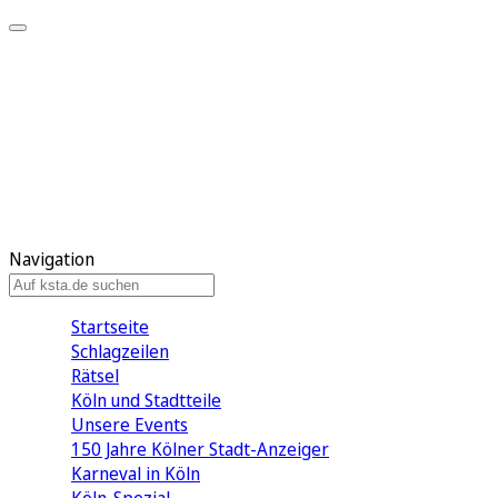
Mein KStA
Meine Artikel
Meine Region
Meine Newsletter
Mein KStA PLUS
Mein E-Paper
Navigation
Startseite
Schlagzeilen
Rätsel
Köln und Stadtteile
Unsere Events
150 Jahre Kölner Stadt-Anzeiger
Karneval in Köln