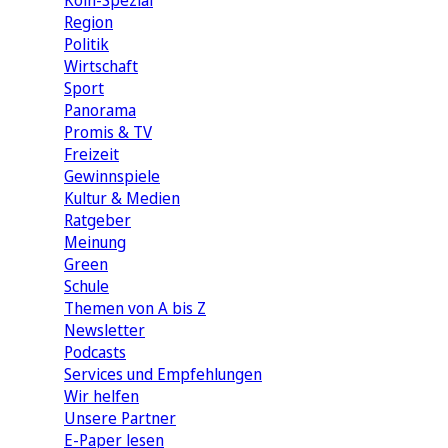
Köln-Spezial
Region
Politik
Wirtschaft
Sport
Panorama
Promis & TV
Freizeit
Gewinnspiele
Kultur & Medien
Ratgeber
Meinung
Green
Schule
Themen von A bis Z
Newsletter
Podcasts
Services und Empfehlungen
Wir helfen
Unsere Partner
E-Paper lesen