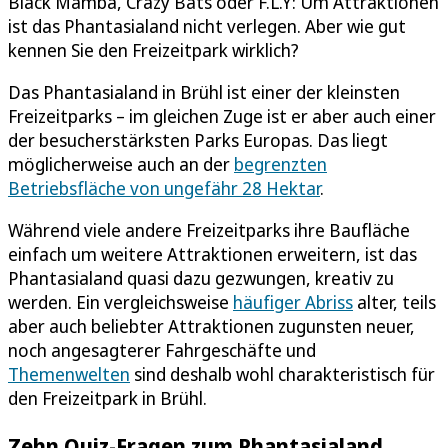
Black Mamba, Crazy Bats oder F.L.Y: Um Attraktionen
ist das Phantasialand nicht verlegen. Aber wie gut
kennen Sie den Freizeitpark wirklich?
Das Phantasialand in Brühl ist einer der kleinsten
Freizeitparks – im gleichen Zuge ist er aber auch einer
der besucherstärksten Parks Europas. Das liegt
möglicherweise auch an der
begrenzten
Betriebsfläche von ungefähr 28 Hektar
.
Während viele andere Freizeitparks ihre Baufläche
einfach um weitere Attraktionen erweitern, ist das
Phantasialand quasi dazu gezwungen, kreativ zu
werden. Ein vergleichsweise
häufiger Abriss
alter, teils
aber auch beliebter Attraktionen zugunsten neuer,
noch angesagterer Fahrgeschäfte und
Themenwelten
sind deshalb wohl charakteristisch für
den Freizeitpark in Brühl.
Zehn Quiz-Fragen zum Phantasialand