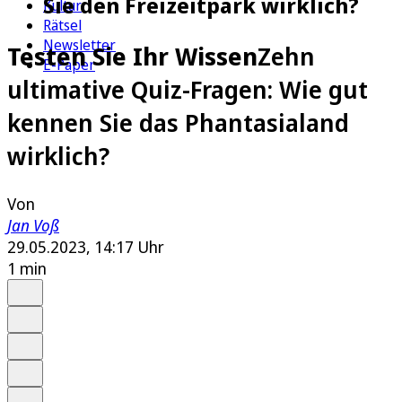
Sie den Freizeitpark wirklich?
Kultur
Rätsel
Newsletter
Testen Sie Ihr Wissen
Zehn
E-Paper
ultimative Quiz-Fragen: Wie gut
kennen Sie das Phantasialand
wirklich?
Von
Jan Voß
29.05.2023, 14:17 Uhr
1 min
Auf Google bevorzugen
Anhören
Schrift
Merken
Drucken