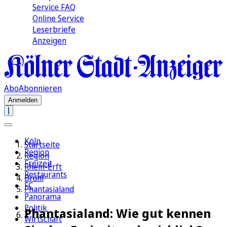
Service FAQ
Online Service
Leserbriefe
Anzeigen
Abo
Abonnieren
Anmelden
Köln
Startseite
Region
Region
Freizeit
Rhein-Erft
Restaurants
Brühl
FC
Phantasialand
Panorama
Politik
Phantasialand: Wie gut kennen
Wirtschaft