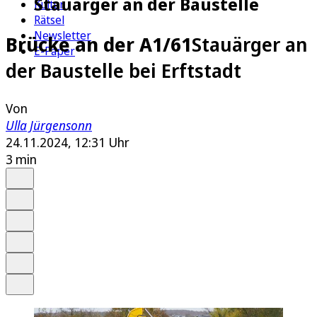
Stauärger an der Baustelle
Kultur
Rätsel
Newsletter
Brücke an der A1/61
Stauärger an
E-Paper
der Baustelle bei Erftstadt
Von
Ulla Jürgensonn
24.11.2024, 12:31 Uhr
3 min
Auf Google bevorzugen
Anhören
Schrift
Merken
Drucken
Teilen