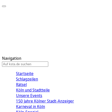
Mein KStA
Meine Artikel
Meine Region
Meine Newsletter
Mein KStA PLUS
Mein E-Paper
Navigation
Startseite
Schlagzeilen
Rätsel
Köln und Stadtteile
Unsere Events
150 Jahre Kölner Stadt-Anzeiger
Karneval in Köln