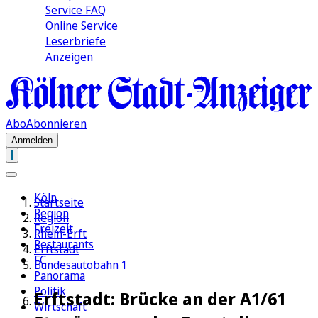
Service FAQ
Online Service
Leserbriefe
Anzeigen
Abo
Abonnieren
Anmelden
Köln
Startseite
Region
Region
Freizeit
Rhein-Erft
Restaurants
Erftstadt
FC
Bundesautobahn 1
Panorama
Politik
Erftstadt: Brücke an der A1/61
Wirtschaft