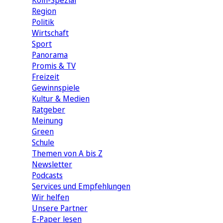
Köln-Spezial
Region
Politik
Wirtschaft
Sport
Panorama
Promis & TV
Freizeit
Gewinnspiele
Kultur & Medien
Ratgeber
Meinung
Green
Schule
Themen von A bis Z
Newsletter
Podcasts
Services und Empfehlungen
Wir helfen
Unsere Partner
E-Paper lesen