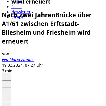
wird erneuert
Kultur
Rätsel
Newsletter
Nach zwei Jahren
Brücke über
E-Paper
A1/61 zwischen Erftstadt-
Bliesheim und Friesheim wird
erneuert
Von
Eva-Maria Zumbé
19.03.2024, 07:27 Uhr
3 min
Auf Google bevorzugen
Anhören
Schrift
Merken
Drucken