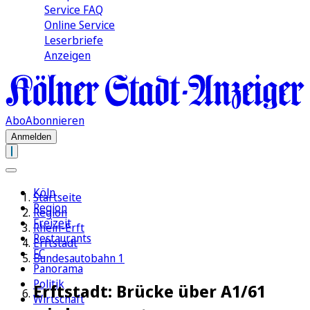
Service FAQ
Online Service
Leserbriefe
Anzeigen
Abo
Abonnieren
Anmelden
Köln
Startseite
Region
Region
Freizeit
Rhein-Erft
Restaurants
Erftstadt
FC
Bundesautobahn 1
Panorama
Politik
Erftstadt: Brücke über A1/61
Wirtschaft