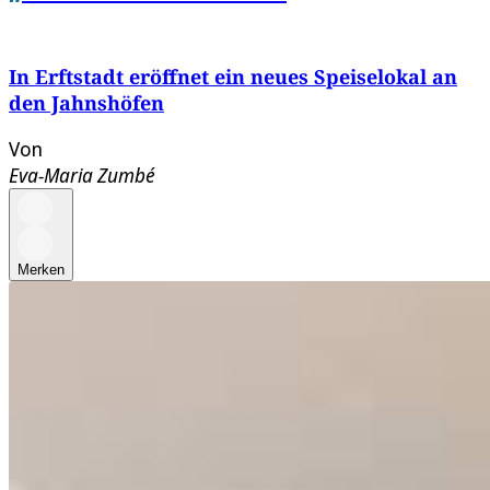
In Erftstadt eröffnet ein neues Speiselokal an
den Jahnshöfen
Von
Eva-Maria Zumbé
Merken