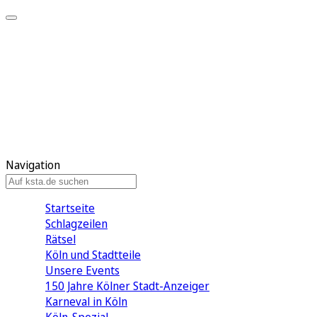
Mein KStA
Meine Artikel
Meine Region
Meine Newsletter
Mein KStA PLUS
Mein E-Paper
Navigation
Startseite
Schlagzeilen
Rätsel
Köln und Stadtteile
Unsere Events
150 Jahre Kölner Stadt-Anzeiger
Karneval in Köln