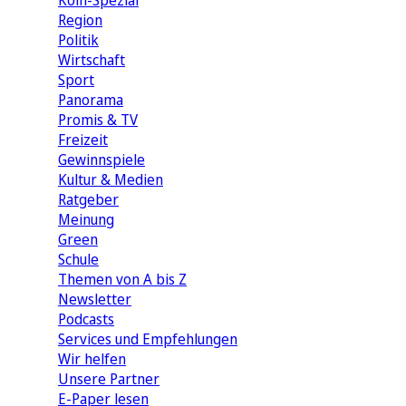
Köln-Spezial
Region
Politik
Wirtschaft
Sport
Panorama
Promis & TV
Freizeit
Gewinnspiele
Kultur & Medien
Ratgeber
Meinung
Green
Schule
Themen von A bis Z
Newsletter
Podcasts
Services und Empfehlungen
Wir helfen
Unsere Partner
E-Paper lesen