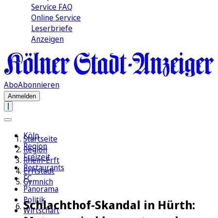
Service FAQ
Online Service
Leserbriefe
Anzeigen
Abo
Abonnieren
Anmelden
Köln
Startseite
Region
Region
Freizeit
Rhein-Erft
Restaurants
Erftstadt
FC
Gymnich
Panorama
Politik
Schlachthof-Skandal in Hürth:
Wirtschaft