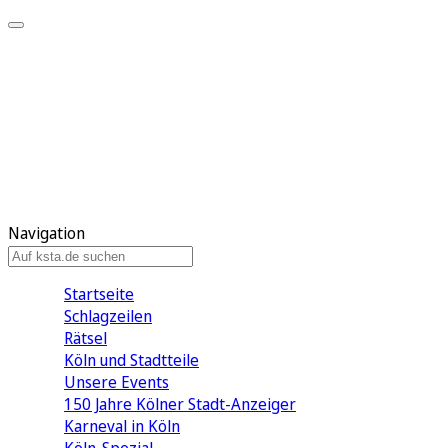
Mein KStA
Meine Artikel
Meine Region
Meine Newsletter
Mein KStA PLUS
Mein E-Paper
Navigation
Startseite
Schlagzeilen
Rätsel
Köln und Stadtteile
Unsere Events
150 Jahre Kölner Stadt-Anzeiger
Karneval in Köln