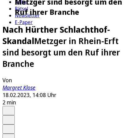
Metzger sind besorgt um den
Kultur
Rätsel
Ruf ihrer Branche
Newsletter
E-Paper
Nach Hürther Schlachthof-
Skandal
Metzger in Rhein-Erft
sind besorgt um den Ruf ihrer
Branche
Von
Margret Klose
18.02.2023, 14:08 Uhr
2 min
Auf Google bevorzugen
Anhören
Schrift
Merken