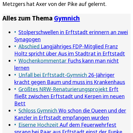
Metzgers hat Axer von der Pike auf gelernt.
Alles zum Thema
Gymnich
Stolperschwellen in Erftstadt erinnern an zwei
Synagogen
Abschied
Langjähriges FDP-Mitglied Franz
Holtz spricht über Aus im Stadtrat in Erftstadt
Wochenkommentar
Fuchs kann man nicht
lernen
Unfall bei Erftstadt-Gymnich
26-Jähriger
kracht gegen Baum und muss ins Krankenhaus
Größtes NRW-Renaturierungsprojekt
Erft
fließt zwischen Erftstadt und Kerpen im neuen
Bett
Schloss Gymnich
Wo schon die Queen und der
Kanzler in Erftstadt empfangen wurden
Eiserne Hochzeit
Auf dem Feuerwehrfest
sprang bei Paar aus Erftstadt einst der Funke