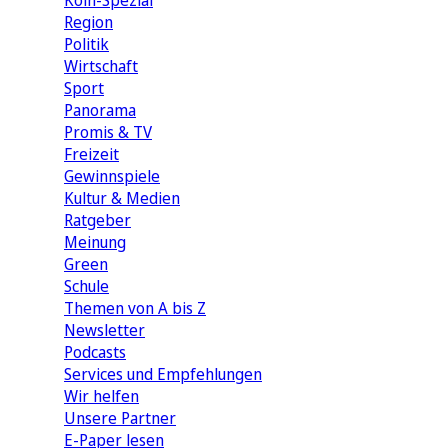
Köln-Spezial
Region
Politik
Wirtschaft
Sport
Panorama
Promis & TV
Freizeit
Gewinnspiele
Kultur & Medien
Ratgeber
Meinung
Green
Schule
Themen von A bis Z
Newsletter
Podcasts
Services und Empfehlungen
Wir helfen
Unsere Partner
E-Paper lesen