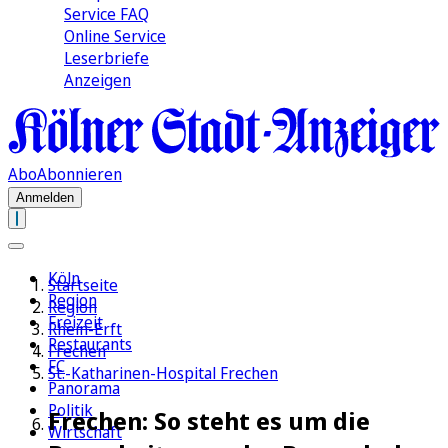
Service FAQ
Online Service
Leserbriefe
Anzeigen
Abo
Abonnieren
Anmelden
Köln
Startseite
Region
Region
Freizeit
Rhein-Erft
Restaurants
Frechen
FC
St.-Katharinen-Hospital Frechen
Panorama
Politik
Frechen: So steht es um die
Wirtschaft