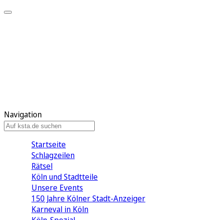
Mein KStA
Meine Artikel
Meine Region
Meine Newsletter
Mein KStA PLUS
Mein E-Paper
Navigation
Startseite
Schlagzeilen
Rätsel
Köln und Stadtteile
Unsere Events
150 Jahre Kölner Stadt-Anzeiger
Karneval in Köln