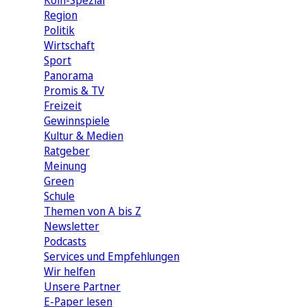
Köln-Spezial
Region
Politik
Wirtschaft
Sport
Panorama
Promis & TV
Freizeit
Gewinnspiele
Kultur & Medien
Ratgeber
Meinung
Green
Schule
Themen von A bis Z
Newsletter
Podcasts
Services und Empfehlungen
Wir helfen
Unsere Partner
E-Paper lesen