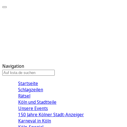
Mein KStA
Meine Artikel
Meine Region
Meine Newsletter
Mein KStA PLUS
Mein E-Paper
Navigation
Startseite
Schlagzeilen
Rätsel
Köln und Stadtteile
Unsere Events
150 Jahre Kölner Stadt-Anzeiger
Karneval in Köln