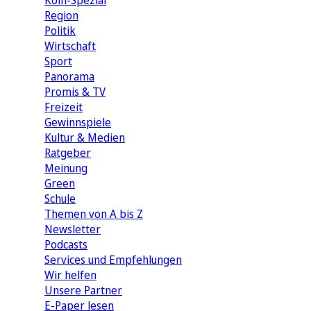
Köln-Spezial
Region
Politik
Wirtschaft
Sport
Panorama
Promis & TV
Freizeit
Gewinnspiele
Kultur & Medien
Ratgeber
Meinung
Green
Schule
Themen von A bis Z
Newsletter
Podcasts
Services und Empfehlungen
Wir helfen
Unsere Partner
E-Paper lesen