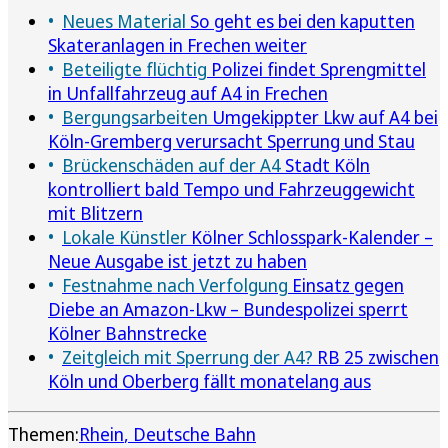
Neues Material
So geht es bei den kaputten
Skateranlagen in Frechen weiter
Beteiligte flüchtig
Polizei findet Sprengmittel
in Unfallfahrzeug auf A4 in Frechen
Bergungsarbeiten
Umgekippter Lkw auf A4 bei
Köln-Gremberg verursacht Sperrung und Stau
Brückenschäden auf der A4
Stadt Köln
kontrolliert bald Tempo und Fahrzeuggewicht
mit Blitzern
Lokale Künstler
Kölner Schlosspark-Kalender –
Neue Ausgabe ist jetzt zu haben
Festnahme nach Verfolgung
Einsatz gegen
Diebe an Amazon-Lkw – Bundespolizei sperrt
Kölner Bahnstrecke
Zeitgleich mit Sperrung der A4?
RB 25 zwischen
Köln und Oberberg fällt monatelang aus
Themen:
Rhein
Deutsche Bahn