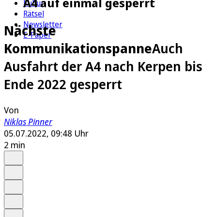
A4 auf einmal gesperrt
Kultur
Rätsel
Newsletter
Nächste
E-Paper
Kommunikationspanne
Auch
Ausfahrt der A4 nach Kerpen bis
Ende 2022 gesperrt
Von
Niklas Pinner
05.07.2022, 09:48 Uhr
2 min
Auf Google bevorzugen
Anhören
Schrift
Merken
Drucken