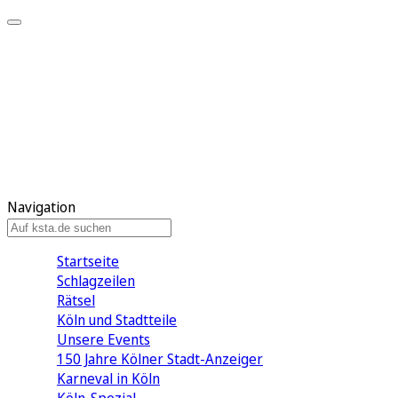
Mein KStA
Meine Artikel
Meine Region
Meine Newsletter
Mein KStA PLUS
Mein E-Paper
Navigation
Startseite
Schlagzeilen
Rätsel
Köln und Stadtteile
Unsere Events
150 Jahre Kölner Stadt-Anzeiger
Karneval in Köln