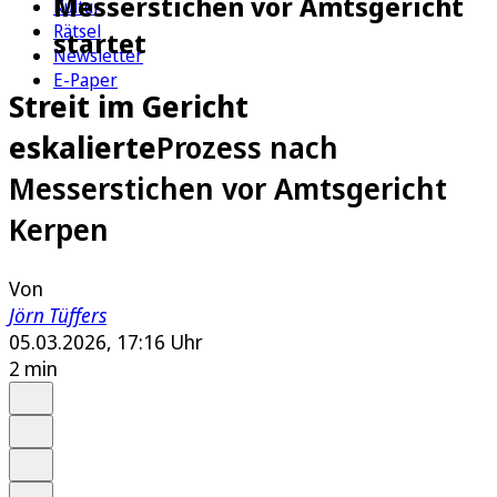
Messerstichen vor Amtsgericht
Kultur
Rätsel
startet
Newsletter
E-Paper
Streit im Gericht
eskalierte
Prozess nach
Messerstichen vor Amtsgericht
Kerpen
Von
Jörn Tüffers
05.03.2026, 17:16 Uhr
2 min
Auf Google bevorzugen
Anhören
Schrift
Merken