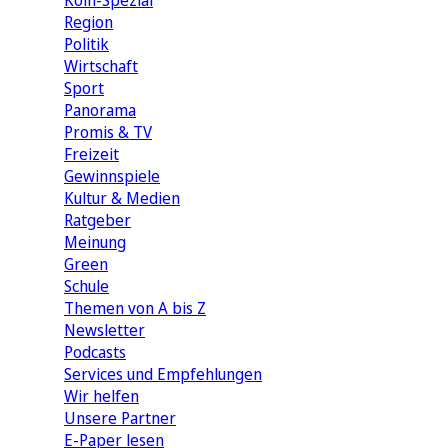
Köln-Spezial
Region
Politik
Wirtschaft
Sport
Panorama
Promis & TV
Freizeit
Gewinnspiele
Kultur & Medien
Ratgeber
Meinung
Green
Schule
Themen von A bis Z
Newsletter
Podcasts
Services und Empfehlungen
Wir helfen
Unsere Partner
E-Paper lesen