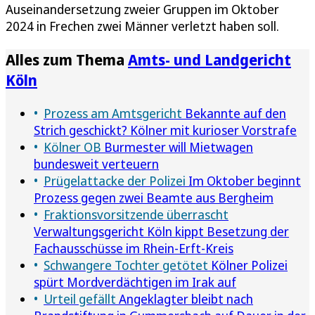
Auseinandersetzung zweier Gruppen im Oktober
2024 in Frechen zwei Männer verletzt haben soll.
Alles zum Thema
Amts- und Landgericht
Köln
Prozess am Amtsgericht
Bekannte auf den
Strich geschickt? Kölner mit kurioser Vorstrafe
Kölner OB
Burmester will Mietwagen
bundesweit verteuern
Prügelattacke der Polizei
Im Oktober beginnt
Prozess gegen zwei Beamte aus Bergheim
Fraktionsvorsitzende überrascht
Verwaltungsgericht Köln kippt Besetzung der
Fachausschüsse im Rhein-Erft-Kreis
Schwangere Tochter getötet
Kölner Polizei
spürt Mordverdächtigen im Irak auf
Urteil gefällt
Angeklagter bleibt nach