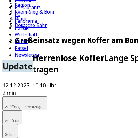
Freizeit
Region
Restaurants
Rhein-Sieg & Bonn
FC
Bonn
Panorama
Deutsche Bahn
Politik
Wirtschaft
Großeinsatz wegen Koffer am Bonn
Kultur
Rätsel
Newsletter
Herrenlose Koffer
Lange Sp
E-Paper
Update
tragen
12.12.2025, 10:10 Uhr
2 min
Auf Google bevorzugen
Anhören
Schrift