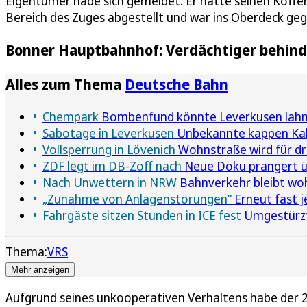
Eigentümer habe sich gemeldet. Er hatte seinen Koff
Bereich des Zuges abgestellt und war ins Oberdeck ge
Bonner Hauptbahnhof: Verdächtiger behinder
Alles zum Thema
Deutsche Bahn
Chempark
Bombenfund könnte Leverkusen lah
Sabotage in Leverkusen
Unbekannte kappen Kab
Vollsperrung in Lövenich
Wohnstraße wird für dr
ZDF legt im DB-Zoff nach
Neue Doku prangert üp
Nach Unwettern in NRW
Bahnverkehr bleibt wo
„Zunahme von Anlagenstörungen“
Erneut fast j
Fahrgäste sitzen Stunden in ICE fest
Umgestürzt
Thema:
VRS
Mehr anzeigen
Aufgrund seines unkooperativen Verhaltens habe der 