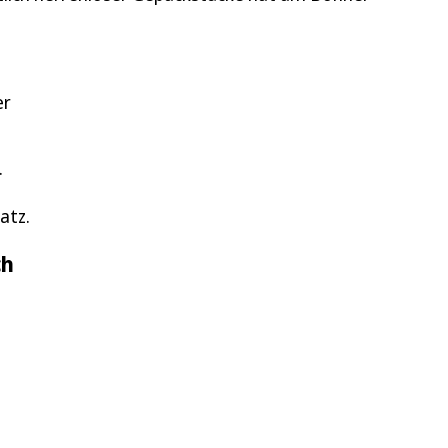
er
.
atz.
ch