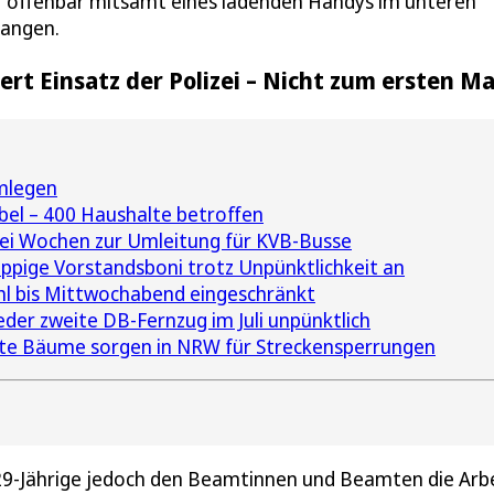
er offenbar mitsamt eines ladenden Handys im unteren
gangen.
t Einsatz der Polizei – Nicht zum ersten Ma
mlegen
el – 400 Haushalte betroffen
ei Wochen zur Umleitung für KVB-Busse
pige Vorstandsboni trotz Unpünktlichkeit an
hl bis Mittwochabend eingeschränkt
eder zweite DB-Fernzug im Juli unpünktlich
e Bäume sorgen in NRW für Streckensperrungen
29-Jährige jedoch den Beamtinnen und Beamten die Arb