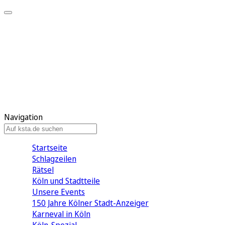
Mein KStA
Meine Artikel
Meine Region
Meine Newsletter
Mein KStA PLUS
Mein E-Paper
Navigation
Startseite
Schlagzeilen
Rätsel
Köln und Stadtteile
Unsere Events
150 Jahre Kölner Stadt-Anzeiger
Karneval in Köln