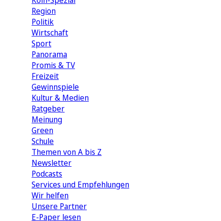
Köln-Spezial
Region
Politik
Wirtschaft
Sport
Panorama
Promis & TV
Freizeit
Gewinnspiele
Kultur & Medien
Ratgeber
Meinung
Green
Schule
Themen von A bis Z
Newsletter
Podcasts
Services und Empfehlungen
Wir helfen
Unsere Partner
E-Paper lesen