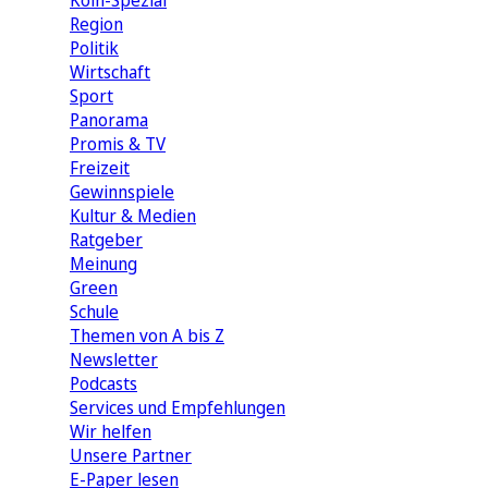
Köln-Spezial
Region
Politik
Wirtschaft
Sport
Panorama
Promis & TV
Freizeit
Gewinnspiele
Kultur & Medien
Ratgeber
Meinung
Green
Schule
Themen von A bis Z
Newsletter
Podcasts
Services und Empfehlungen
Wir helfen
Unsere Partner
E-Paper lesen