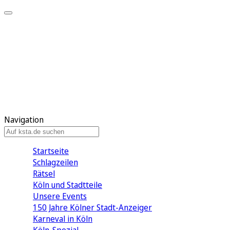
Mein KStA
Meine Artikel
Meine Region
Meine Newsletter
Mein KStA PLUS
Mein E-Paper
Navigation
Startseite
Schlagzeilen
Rätsel
Köln und Stadtteile
Unsere Events
150 Jahre Kölner Stadt-Anzeiger
Karneval in Köln