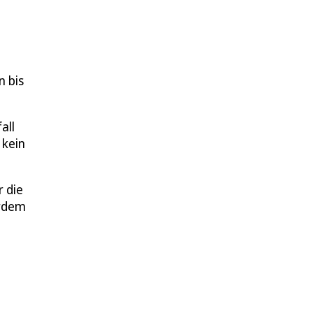
n bis
all
 kein
 die
erdem