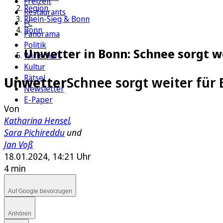
Freizeit
Region
Restaurants
Rhein-Sieg & Bonn
FC
Bonn
Panorama
Politik
Unwetter in Bonn: Schnee sorgt w
Wirtschaft
Kultur
Rätsel
Unwetter
Schnee sorgt weiter für
Newsletter
E-Paper
Von
Katharina Hensel
,
Sara Pichireddu
und
Jan Voß
18.01.2024, 14:21 Uhr
4 min
Auf Google bevorzugen
Anhören