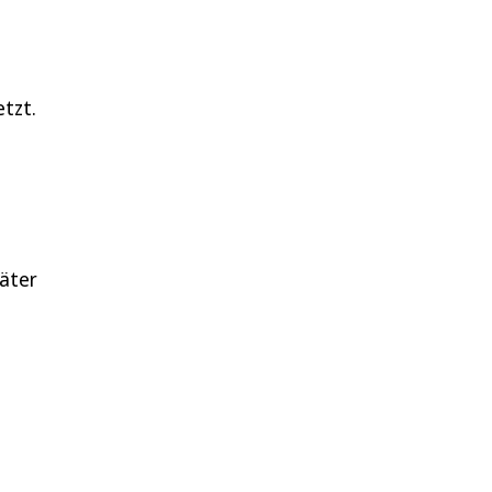
tzt.
päter