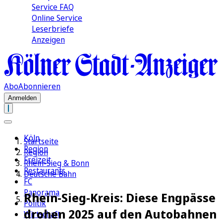
Service FAQ
Online Service
Leserbriefe
Anzeigen
Abo
Abonnieren
Anmelden
Köln
Startseite
Region
Region
Freizeit
Rhein-Sieg & Bonn
Restaurants
Deutsche Bahn
FC
Panorama
Rhein-Sieg-Kreis: Diese Engpässe
Politik
drohen 2025 auf den Autobahnen
Wirtschaft