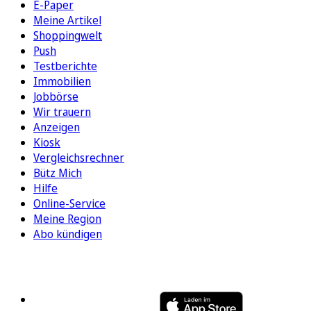
E-Paper
Meine Artikel
Shoppingwelt
Push
Testberichte
Immobilien
Jobbörse
Wir trauern
Anzeigen
Kiosk
Vergleichsrechner
Bütz Mich
Hilfe
Online-Service
Meine Region
Abo kündigen
FOLGEN SIE UNS
ENTDECKEN SIE UNSERE APP