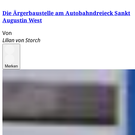
Die Ärgerbaustelle am Autobahndreieck Sankt
Augustin West
Von
Lilian von Storch
Merken