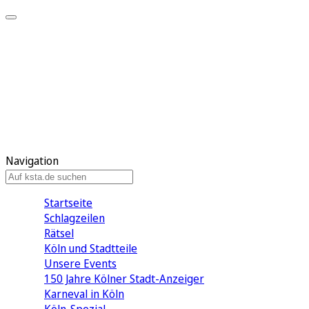
Mein KStA
Meine Artikel
Meine Region
Meine Newsletter
Mein KStA PLUS
Mein E-Paper
Navigation
Startseite
Schlagzeilen
Rätsel
Köln und Stadtteile
Unsere Events
150 Jahre Kölner Stadt-Anzeiger
Karneval in Köln