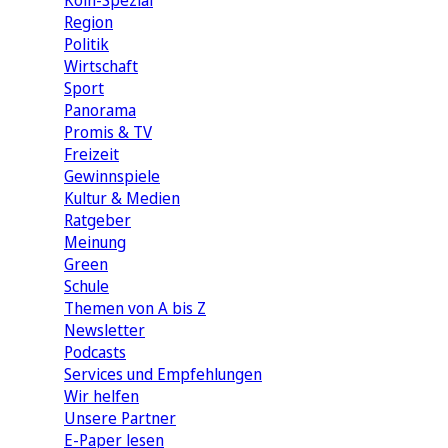
Köln-Spezial
Region
Politik
Wirtschaft
Sport
Panorama
Promis & TV
Freizeit
Gewinnspiele
Kultur & Medien
Ratgeber
Meinung
Green
Schule
Themen von A bis Z
Newsletter
Podcasts
Services und Empfehlungen
Wir helfen
Unsere Partner
E-Paper lesen