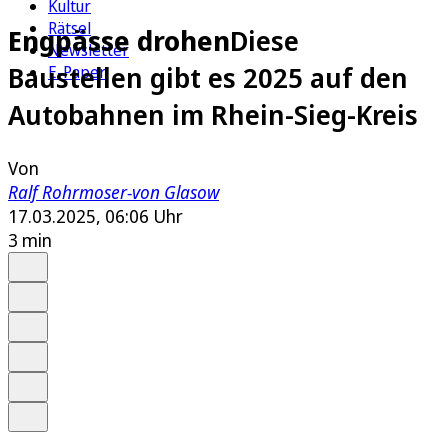
Kultur
Rätsel
Engpässe drohen
Diese
Newsletter
Baustellen gibt es 2025 auf den
E-Paper
Autobahnen im Rhein-Sieg-Kreis
Von
Ralf Rohrmoser-von Glasow
17.03.2025, 06:06 Uhr
3 min
Auf Google bevorzugen
Anhören
Schrift
Merken
Drucken
Teilen