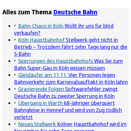
Alles zum Thema
Deutsche Bahn
Bahn-Chaos in Köln
Wollt ihr uns für blöd
verkaufen?
Köln Hauptbahnhof
Stellwerk geht nicht in
Betrieb – Trotzdem fährt zehn Tage lang nur die
S-Bahn
Sperrungen des Hauptbahnhofs
Was Sie zum
Bahn Super-Gau in Köln wissen müssen
Gleisläufer am 11.11.
Vier Personen legen
Bahnverkehr zum Karnevalsauftakt in Köln lahm
Gravierende Folgen
Softwarefehler zwingt
Deutsche Bahn zu zweiter Sperrung in Köln
Übergang in Warth
68-Jähriger überquert
Bahngleise in Hennef und wird von Zug tödlich
verletzt
Neues Stellwerk
Kölner Hauptbahnhof wird im
November für zehn Tage gesperrt