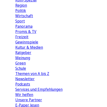
Köln-Spezial
Region
Politik
Wirtschaft
Sport
Panorama
Promis & TV
Freizeit
Gewinnspiele
Kultur & Medien
Ratgeber
Meinung
Green
Schule
Themen von A bis Z
Newsletter
Podcasts
Services und Empfehlungen
Wir helfen
Unsere Partner
E-Paper lesen