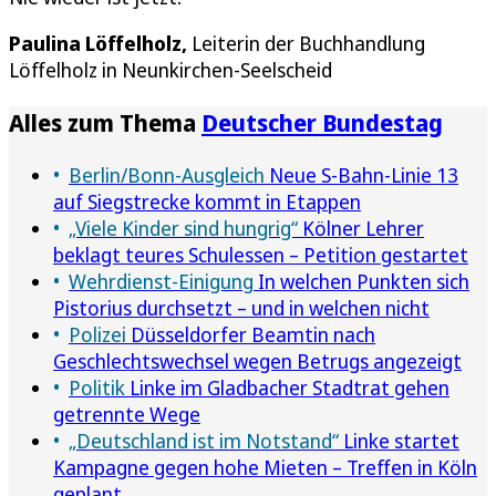
Paulina Löffelholz,
Leiterin der Buchhandlung
Löffelholz in Neunkirchen-Seelscheid
Alles zum Thema
Deutscher Bundestag
Berlin/Bonn-Ausgleich
Neue S-Bahn-Linie 13
auf Siegstrecke kommt in Etappen
„Viele Kinder sind hungrig“
Kölner Lehrer
beklagt teures Schulessen – Petition gestartet
Wehrdienst-Einigung
In welchen Punkten sich
Pistorius durchsetzt – und in welchen nicht
Polizei
Düsseldorfer Beamtin nach
Geschlechtswechsel wegen Betrugs angezeigt
Politik
Linke im Gladbacher Stadtrat gehen
getrennte Wege
„Deutschland ist im Notstand“
Linke startet
Kampagne gegen hohe Mieten – Treffen in Köln
geplant