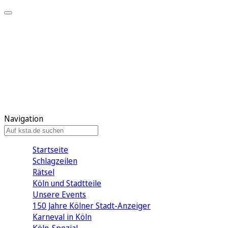
Mein KStA
Meine Artikel
Meine Region
Meine Newsletter
Mein KStA PLUS
Mein E-Paper
Navigation
Startseite
Schlagzeilen
Rätsel
Köln und Stadtteile
Unsere Events
150 Jahre Kölner Stadt-Anzeiger
Karneval in Köln