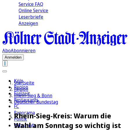
Service FAQ
Online Service
Leserbriefe
Anzeigen
Abo
Abonnieren
Anmelden
Köln
Startseite
Region
Region
Freizeit
Rhein-Sieg & Bonn
Restaurants
Deutscher Bundestag
FC
Panorama
Rhein-Sieg-Kreis: Warum die
Politik
Wahl am Sonntag so wichtig ist
Wirtschaft