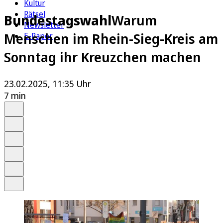
Kultur
Rätsel
Bundestagswahl
Warum
Newsletter
Menschen im Rhein-Sieg-Kreis am
E-Paper
Sonntag ihr Kreuzchen machen
23.02.2025, 11:35 Uhr
7 min
Auf Google bevorzugen
Anhören
Schrift
Merken
Drucken
Teilen