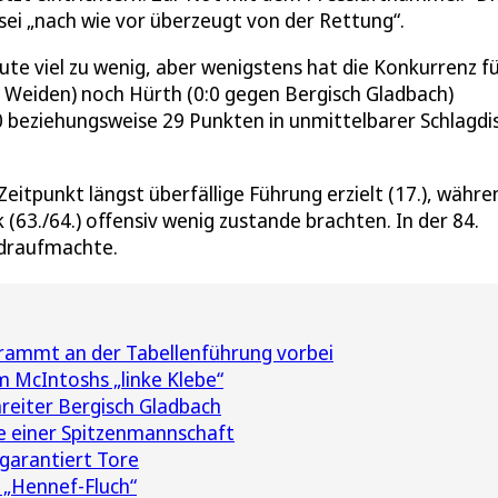
sei „nach wie vor überzeugt von der Rettung“.
ute viel zu wenig, aber wenigstens hat die Konkurrenz f
5 in Weiden) noch Hürth (0:0 gegen Bergisch Gladbach)
0 beziehungsweise 29 Punkten in unmittelbarer Schlagdi
Zeitpunkt längst überfällige Führung erzielt (17.), währe
63./64.) offensiv wenig zustande brachten. In der 84.
 draufmachte.
hrammt an der Tabellenführung vorbei
m McIntoshs „linke Klebe“
reiter Bergisch Gladbach
le einer Spitzenmannschaft
garantiert Tore
„Hennef-Fluch“