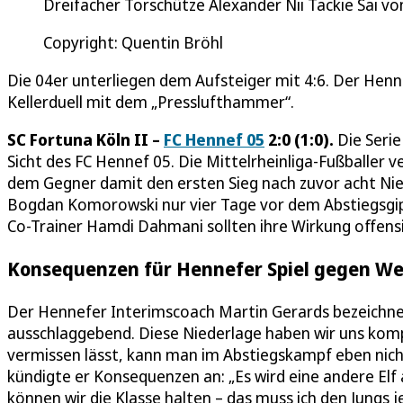
Dreifacher Torschütze Alexander Nii Tackie Sai v
Copyright: Quentin Bröhl
Die 04er unterliegen dem Aufsteiger mit 4:6. Der Hen
Kellerduell mit dem „Presslufthammer“.
SC Fortuna Köln II –
FC Hennef 05
2:0 (1:0).
Die Serie
Sicht des FC Hennef 05. Die Mittelrheinliga-Fußballer v
dem Gegner damit den ersten Sieg nach zuvor acht Nie
Bogdan Komorowski nur vier Tage vor dem Abstiegsgip
Co-Trainer Hamdi Dahmani sollten ihre Wirkung offensic
Konsequenzen für Hennefer Spiel gegen W
Der Hennefer Interimscoach Martin Gerards bezeichnet
ausschlaggebend. Diese Niederlage haben wir uns komp
vermissen lässt, kann man im Abstiegskampf eben nic
kündigte er Konsequenzen an: „Es wird eine andere El
können wir die Klasse halten – das muss ich den Jungs 