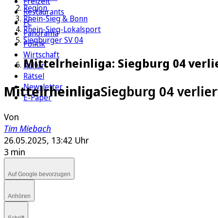
Freizeit
Region
Restaurants
Rhein-Sieg & Bonn
FC
Rhein-Sieg-Lokalsport
Panorama
Siegburger SV 04
Politik
Wirtschaft
Mittelrheinliga: Siegburg 04 verl
Kultur
Rätsel
Newsletter
Mittelrheinliga
Siegburg 04 verlie
E-Paper
Von
Tim Miebach
26.05.2025, 13:42 Uhr
3 min
Auf Google bevorzugen
Anhören