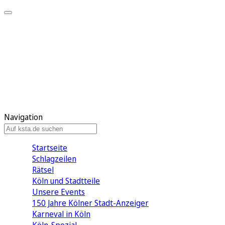
Mein KStA
Meine Artikel
Meine Region
Meine Newsletter
Mein KStA PLUS
Mein E-Paper
Navigation
Startseite
Schlagzeilen
Rätsel
Köln und Stadtteile
Unsere Events
150 Jahre Kölner Stadt-Anzeiger
Karneval in Köln