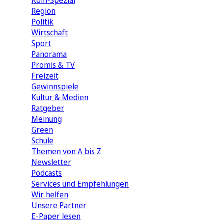
Köln-Spezial
Region
Politik
Wirtschaft
Sport
Panorama
Promis & TV
Freizeit
Gewinnspiele
Kultur & Medien
Ratgeber
Meinung
Green
Schule
Themen von A bis Z
Newsletter
Podcasts
Services und Empfehlungen
Wir helfen
Unsere Partner
E-Paper lesen