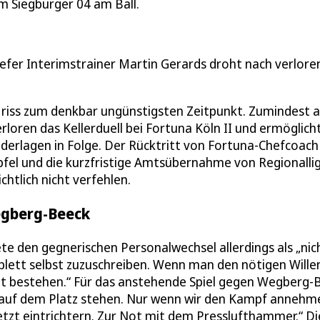
om Siegburger 04 am Ball.
nefer Interimstrainer Martin Gerards droht nach verlor
 riss zum denkbar ungünstigsten Zeitpunkt. Zumindest 
erloren das Kellerduell bei Fortuna Köln II und ermöglich
derlagen in Folge. Der Rücktritt von Fortuna-Chefcoach
fel und die kurzfristige Amtsübernahme von Regionalli
htlich nicht verfehlen.
egberg-Beeck
e den gegnerischen Personalwechsel allerdings als „nic
lett selbst zuzuschreiben. Wenn man den nötigen Wille
ht bestehen.“ Für das anstehende Spiel gegen Wegberg-
f auf dem Platz stehen. Nur wenn wir den Kampf annehm
jetzt eintrichtern. Zur Not mit dem Presslufthammer.“ Di