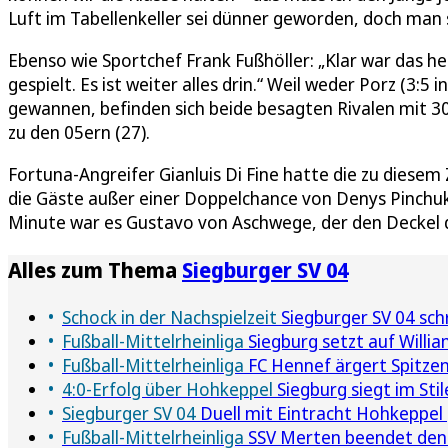
Luft im Tabellenkeller sei dünner geworden, doch man 
Ebenso wie Sportchef Frank Fußhöller: „Klar war das he
gespielt. Es ist weiter alles drin.“ Weil weder Porz (3:
gewannen, befinden sich beide besagten Rivalen mit 3
zu den 05ern (27).
Fortuna-Angreifer Gianluis Di Fine hatte die zu diesem 
die Gäste außer einer Doppelchance von Denys Pinchuk (
Minute war es Gustavo von Aschwege, der den Deckel
Alles zum Thema
Siegburger SV 04
Schock in der Nachspielzeit
Siegburger SV 04 sc
Fußball-Mittelrheinliga
Siegburg setzt auf Willia
Fußball-Mittelrheinliga
FC Hennef ärgert Spitzen
4:0-Erfolg über Hohkeppel
Siegburg siegt im Sti
Siegburger SV 04
Duell mit Eintracht Hohkeppel 
Fußball-Mittelrheinliga
SSV Merten beendet den 