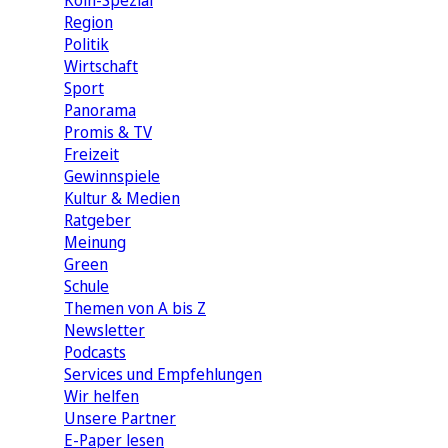
Köln-Spezial
Region
Politik
Wirtschaft
Sport
Panorama
Promis & TV
Freizeit
Gewinnspiele
Kultur & Medien
Ratgeber
Meinung
Green
Schule
Themen von A bis Z
Newsletter
Podcasts
Services und Empfehlungen
Wir helfen
Unsere Partner
E-Paper lesen