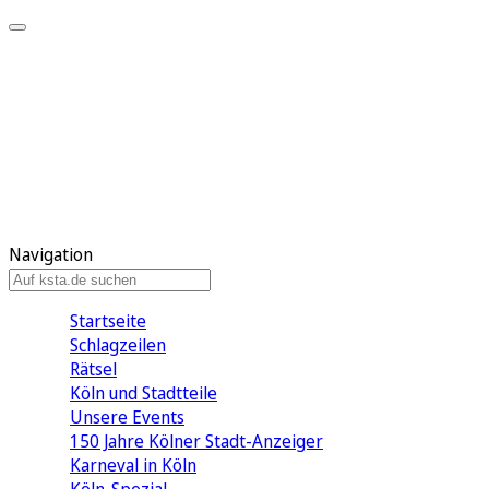
Mein KStA
Meine Artikel
Meine Region
Meine Newsletter
Mein KStA PLUS
Mein E-Paper
Navigation
Startseite
Schlagzeilen
Rätsel
Köln und Stadtteile
Unsere Events
150 Jahre Kölner Stadt-Anzeiger
Karneval in Köln