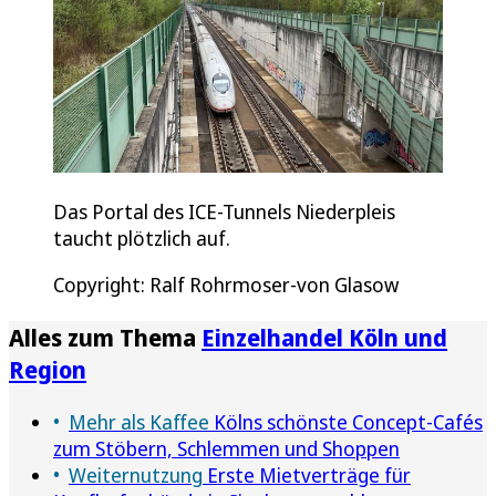
Das Portal des ICE-Tunnels Niederpleis
taucht plötzlich auf.
Copyright: Ralf Rohrmoser-von Glasow
Alles zum Thema
Einzelhandel Köln und
Region
Mehr als Kaffee
Kölns schönste Concept-Cafés
zum Stöbern, Schlemmen und Shoppen
Weiternutzung
Erste Mietverträge für