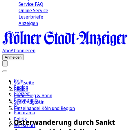
Service FAQ
Online Service
Leserbriefe
Anzeigen
Abo
Abonnieren
Anmelden
Köln
Startseite
Region
Region
Freizeit
Rhein-Sieg & Bonn
Restaurants
Sankt Augustin
FC
Einzelhandel Köln und Region
Panorama
Politik
Osterwanderung durch Sankt
Wirtschaft