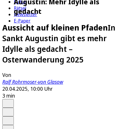
Augustin: Mehr Idylle als
Kultur
Rätsel
gedacht
Newsletter
E-Paper
Aussicht auf kleinen Pfaden
In
Sankt Augustin gibt es mehr
Idylle als gedacht –
Osterwanderung 2025
Von
Ralf Rohrmoser-von Glasow
20.04.2025, 10:00 Uhr
3 min
Auf Google bevorzugen
Anhören
Schrift
Merken