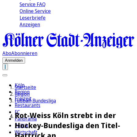
Service FAQ
Online Service
Leserbriefe
Anzeigen
Abo
Abonnieren
Anmelden
Köln
Startseite
Region
Region
Freizeit
Fußball-Bundesliga
Restaurants
FC
Rot-Weiss Köln strebt in der
Panorama
Hockey-Bundesliga den Titel-
Politik
Wirtschaft
Hattrick an