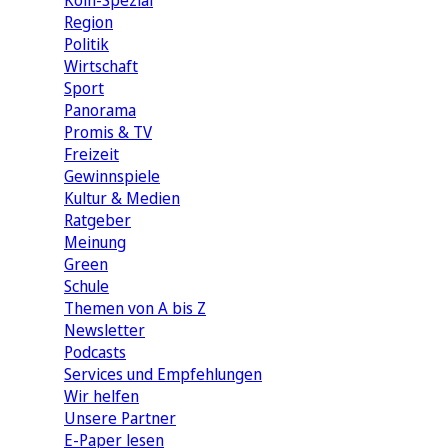
Köln-Spezial
Region
Politik
Wirtschaft
Sport
Panorama
Promis & TV
Freizeit
Gewinnspiele
Kultur & Medien
Ratgeber
Meinung
Green
Schule
Themen von A bis Z
Newsletter
Podcasts
Services und Empfehlungen
Wir helfen
Unsere Partner
E-Paper lesen