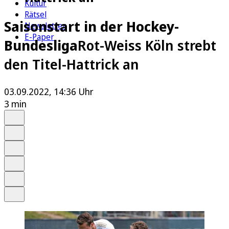
Kultur
Rätsel
Saisonstart in der Hockey-
Newsletter
E-Paper
Bundesliga
Rot-Weiss Köln strebt
den Titel-Hattrick an
03.09.2022, 14:36 Uhr
3 min
Auf Google bevorzugen
Anhören
Schrift
Merken
Drucken
Teilen