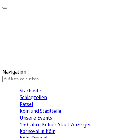
Mein KStA
Meine Artikel
Meine Region
Meine Newsletter
Mein KStA PLUS
Mein E-Paper
Navigation
Startseite
Schlagzeilen
Rätsel
Köln und Stadtteile
Unsere Events
150 Jahre Kölner Stadt-Anzeiger
Karneval in Köln