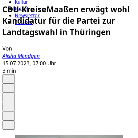
Kultur
CDU-Kreise
Maaßen erwägt wohl
Rätsel
Newsletter
Kandidatur für die Partei zur
E-Paper
Landtagswahl in Thüringen
Von
Alisha Mendgen
15.07.2023, 07:00 Uhr
3 min
Auf Google bevorzugen
Anhören
Schrift
Merken
Drucken
Teilen