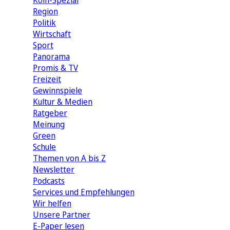
Köln-Spezial
Region
Politik
Wirtschaft
Sport
Panorama
Promis & TV
Freizeit
Gewinnspiele
Kultur & Medien
Ratgeber
Meinung
Green
Schule
Themen von A bis Z
Newsletter
Podcasts
Services und Empfehlungen
Wir helfen
Unsere Partner
E-Paper lesen