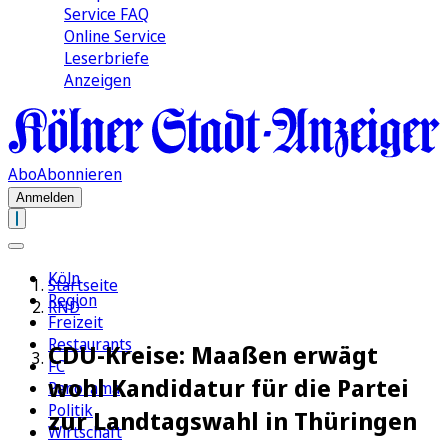
Service FAQ
Online Service
Leserbriefe
Anzeigen
Abo
Abonnieren
Anmelden
Köln
Startseite
Region
RND
Freizeit
Restaurants
CDU-Kreise: Maaßen erwägt
FC
wohl Kandidatur für die Partei
Panorama
Politik
zur Landtagswahl in Thüringen
Wirtschaft