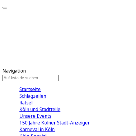
Mein KStA
Meine Artikel
Meine Region
Meine Newsletter
Mein KStA PLUS
Mein E-Paper
Navigation
Startseite
Schlagzeilen
Rätsel
Köln und Stadtteile
Unsere Events
150 Jahre Kölner Stadt-Anzeiger
Karneval in Köln