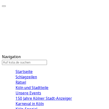
Mein KStA
Meine Artikel
Meine Region
Meine Newsletter
Mein KStA PLUS
Mein E-Paper
Navigation
Startseite
Schlagzeilen
Rätsel
Köln und Stadtteile
Unsere Events
150 Jahre Kölner Stadt-Anzeiger
Karneval in Köln