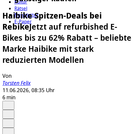
Kultur
Rätsel
Haibike Spitzen-Deals bei
Newsletter
E-Paper
Rebike
Jetzt auf refurbished E-
Bikes bis zu 62% Rabatt – beliebte
Marke Haibike mit stark
reduzierten Modellen
Von
Torsten Felix
11.06.2026, 08:35 Uhr
6 min
Auf Google bevorzugen
Anhören
Schrift
Merken