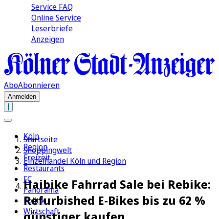
Service FAQ
Online Service
Leserbriefe
Anzeigen
Abo
Abonnieren
Anmelden
Köln
Startseite
Region
Shoppingwelt
Freizeit
Einzelhandel Köln und Region
Restaurants
FC
Haibike Fahrrad Sale bei Rebike:
Panorama
Refurbished E-Bikes bis zu 62 %
Politik
Wirtschaft
günstiger kaufen