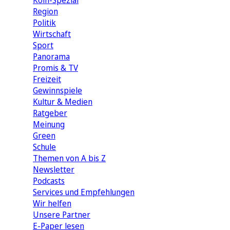
Köln-Spezial
Region
Politik
Wirtschaft
Sport
Panorama
Promis & TV
Freizeit
Gewinnspiele
Kultur & Medien
Ratgeber
Meinung
Green
Schule
Themen von A bis Z
Newsletter
Podcasts
Services und Empfehlungen
Wir helfen
Unsere Partner
E-Paper lesen