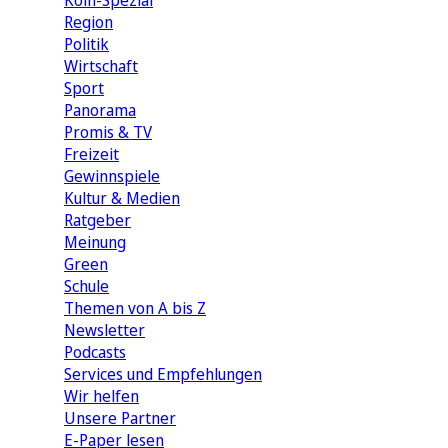
Köln-Spezial
Region
Politik
Wirtschaft
Sport
Panorama
Promis & TV
Freizeit
Gewinnspiele
Kultur & Medien
Ratgeber
Meinung
Green
Schule
Themen von A bis Z
Newsletter
Podcasts
Services und Empfehlungen
Wir helfen
Unsere Partner
E-Paper lesen