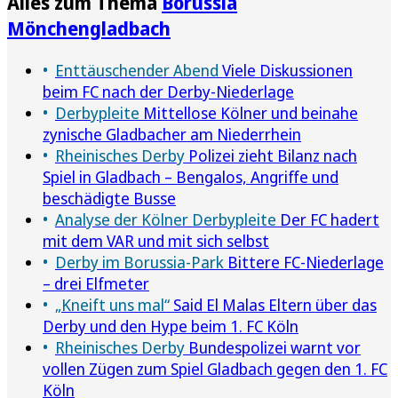
Alles zum Thema
Borussia
Mönchengladbach
Enttäuschender Abend
Viele Diskussionen
beim FC nach der Derby-Niederlage
Derbypleite
Mittellose Kölner und beinahe
zynische Gladbacher am Niederrhein
Rheinisches Derby
Polizei zieht Bilanz nach
Spiel in Gladbach – Bengalos, Angriffe und
beschädigte Busse
Analyse der Kölner Derbypleite
Der FC hadert
mit dem VAR und mit sich selbst
Derby im Borussia-Park
Bittere FC-Niederlage
– drei Elfmeter
„Kneift uns mal“
Said El Malas Eltern über das
Derby und den Hype beim 1. FC Köln
Rheinisches Derby
Bundespolizei warnt vor
vollen Zügen zum Spiel Gladbach gegen den 1. FC
Köln