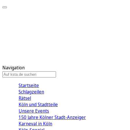
Mein KStA
Meine Artikel
Meine Region
Meine Newsletter
Mein KStA PLUS
Mein E-Paper
Navigation
Startseite
Schlagzeilen
Rätsel
Köln und Stadtteile
Unsere Events
150 Jahre Kölner Stadt-Anzeiger
Karneval in Köln