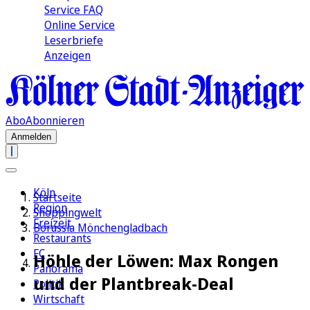
Service FAQ
Online Service
Leserbriefe
Anzeigen
Abo
Abonnieren
Anmelden
Köln
Startseite
Region
Shoppingwelt
Freizeit
Borussia Mönchengladbach
Restaurants
FC
Höhle der Löwen: Max Rongen
Panorama
und der Plantbreak-Deal
Politik
Wirtschaft