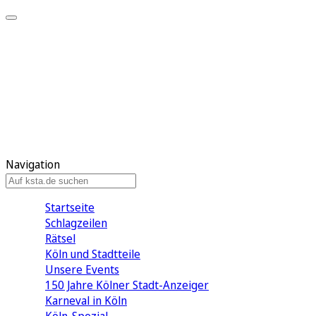
Mein KStA
Meine Artikel
Meine Region
Meine Newsletter
Mein KStA PLUS
Mein E-Paper
Navigation
Startseite
Schlagzeilen
Rätsel
Köln und Stadtteile
Unsere Events
150 Jahre Kölner Stadt-Anzeiger
Karneval in Köln