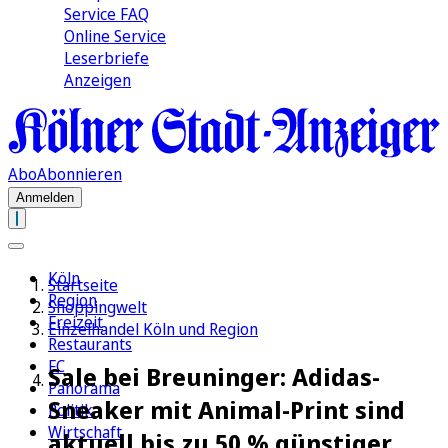
Service FAQ
Online Service
Leserbriefe
Anzeigen
Abo
Abonnieren
Anmelden
Köln
Startseite
Region
Shoppingwelt
Freizeit
Einzelhandel Köln und Region
Restaurants
FC
Sale bei Breuninger: Adidas-
Panorama
Sneaker mit Animal-Print sind
Politik
Wirtschaft
aktuell bis zu 50 % günstiger