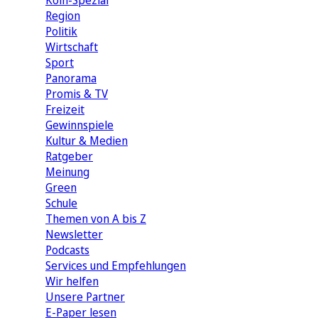
Köln-Spezial
Region
Politik
Wirtschaft
Sport
Panorama
Promis & TV
Freizeit
Gewinnspiele
Kultur & Medien
Ratgeber
Meinung
Green
Schule
Themen von A bis Z
Newsletter
Podcasts
Services und Empfehlungen
Wir helfen
Unsere Partner
E-Paper lesen