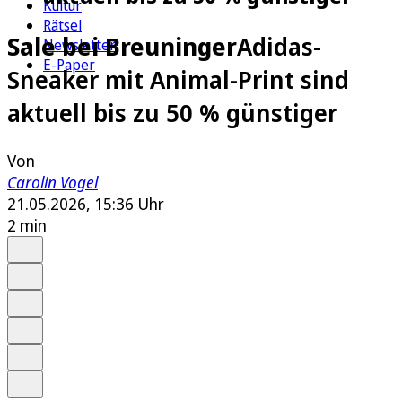
Kultur
Rätsel
Sale bei Breuninger
Adidas-
Newsletter
E-Paper
Sneaker mit Animal-Print sind
aktuell bis zu 50 % günstiger
Von
Carolin Vogel
21.05.2026, 15:36 Uhr
2 min
Auf Google bevorzugen
Anhören
Schrift
Merken
Drucken
Teilen