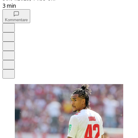
3 min
Kommentare
Auf Google bevorzugen
Anhören
Schrift
Merken
Drucken
Teilen