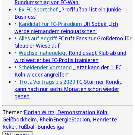
Rundumschlag vor FC-Wahl
Ex-FC-Sportchef
„Profifußball ist ein Junkie-
Business“
Kandidat für FC-Präsidium
Ulf Sobek: „Ich
werde niemandem reinquatschen“
Alles auf Angriff
FC ruft Fans zur Großdemo für
Gleueler Wiese auf
Wechsel nahegelegt
Rondic sagt Klub ab und
wird weiter bei FC-Profis trainieren
Scheidender Vorstand
„Jetzt kann der 1. FC
Köln wieder angreifen“
Trotz Vertrags bis 2029
FC-Stürmer Rondic
kann nach nur sechs Monaten schon wieder
gehen
Themen:
Florian Wirtz
Demonstration Köln
Geißbockheim
RheinEnergieStadion
Henriette
Reker
Fußball-Bundesliga
Mehr anzeigen