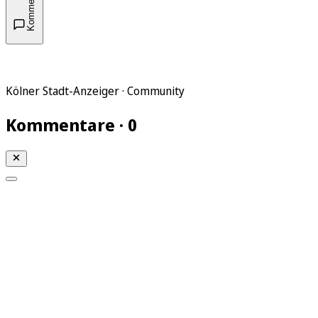
Kommentare
Kölner Stadt-Anzeiger · Community
Kommentare · 0
Mein KStA
Meine Artikel
Meine Region
Meine Newsletter
Mein KStA PLUS
Mein E-Paper