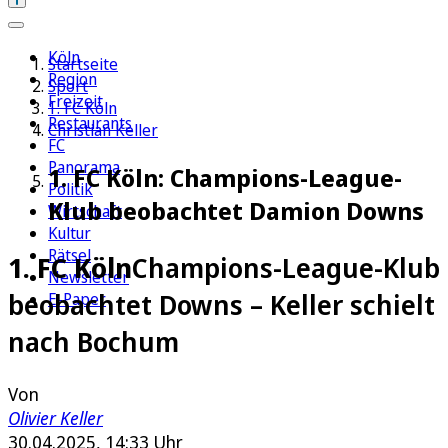
Köln
Startseite
Region
Sport
Freizeit
1. FC Köln
Restaurants
Christian Keller
FC
Panorama
1. FC Köln: Champions-League-
Politik
Klub beobachtet Damion Downs
Wirtschaft
Kultur
Rätsel
1. FC Köln
Champions-League-Klub
Newsletter
beobachtet Downs – Keller schielt
E-Paper
nach Bochum
Von
Olivier Keller
30.04.2025, 14:33 Uhr