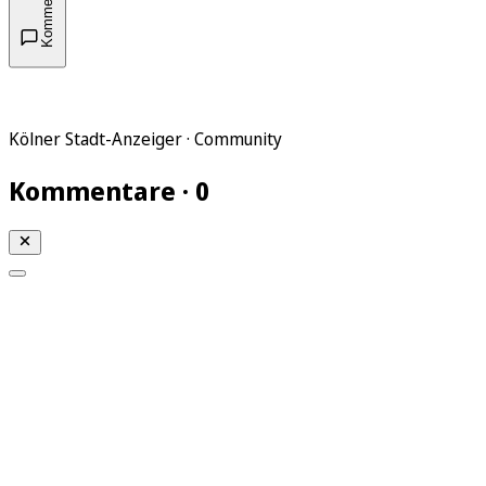
Kommentare
Kölner Stadt-Anzeiger · Community
Kommentare · 0
Mein KStA
Meine Artikel
Meine Region
Meine Newsletter
Mein KStA PLUS
Mein E-Paper