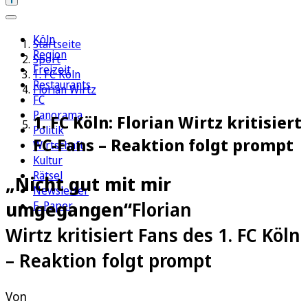
Köln
Startseite
Region
Sport
Freizeit
1. FC Köln
Restaurants
Florian Wirtz
FC
Panorama
1. FC Köln: Florian Wirtz kritisiert
Politik
FC-Fans – Reaktion folgt prompt
Wirtschaft
Kultur
Rätsel
„Nicht gut mit mir
Newsletter
umgegangen“
Florian
E-Paper
Wirtz kritisiert Fans des 1. FC Köln
– Reaktion folgt prompt
Von