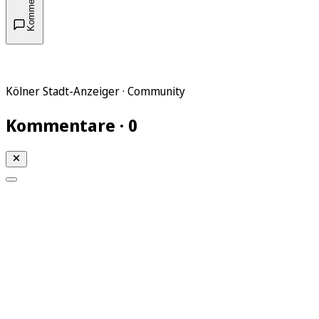
Kommentare
Kölner Stadt-Anzeiger · Community
Kommentare · 0
Mein KStA
Meine Artikel
Meine Region
Meine Newsletter
Mein KStA PLUS
Mein E-Paper