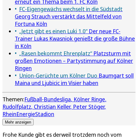
erneut ein Thema beim 1. FC Köln
FC-Eigengewächs wechselt in die Südstadt
Georg Strauch verstärkt das Mittelfeld von
Fortuna Köln
„Jetzt gibt es einen Luki 1.0“
Der neue FC-
Trainer Lukas Kwasniok genießt die große Bühne
in Köln
„Rasen bekommt Ehrenplatz“
Platzsturm mit
großen Emotionen – Partystimmung auf Kölner
Ringen
Union-Gerüchte um Kölner Duo
Baumgart soll
Maina und Ljubicic im Visier haben
Themen:
Fußball-Bundesliga
Kölner Ringe
Rudolfplatz
Christian Keller
Peter Stöger
RheinEnergieStadion
Mehr anzeigen
Frohe Kunde gibt es derweil trotzdem noch vom