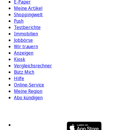
E-Paper
Meine Artikel
Shoppingwelt
Push
Testberichte
Immobilien
Jobbörse
Wir trauern
Anzeigen
Kiosk
Vergleichsrechner
Bütz Mich
Hilfe
Online-Service
Meine Region
Abo kündigen
FOLGEN SIE UNS
ENTDECKEN SIE UNSERE APP