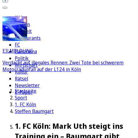
Köln
Region
Freizeit
Restaurants
FC
EILMELDUNG
Panorama
Politik
Verdacht auf illegales Rennen: Zwei Tote bei schwerem
Wirtschaft
Motorradunfall auf der L124 in Köln
Kultur
Rätsel
Newsletter
Startseite
E-Paper
Sport
1. FC Köln
Steffen Baumgart
1. FC Köln: Mark Uth steigt ins
Training ein – Baumgart gibt