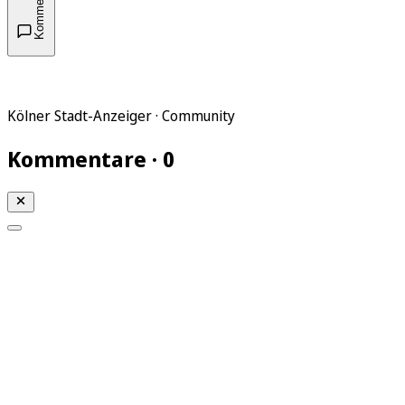
Kommentare
Kölner Stadt-Anzeiger · Community
Kommentare · 0
Mein KStA
Meine Artikel
Meine Region
Meine Newsletter
Mein KStA PLUS
Mein E-Paper