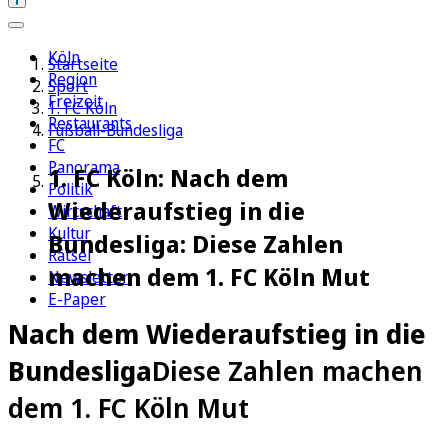
Köln
Startseite
Region
Sport
Freizeit
1. FC Köln
Restaurants
Fußball-Bundesliga
FC
Panorama
1. FC Köln: Nach dem
Politik
Wiederaufstieg in die
Wirtschaft
Kultur
Bundesliga: Diese Zahlen
Rätsel
machen dem 1. FC Köln Mut
Newsletter
E-Paper
Nach dem Wiederaufstieg in die
Bundesliga
Diese Zahlen machen
dem 1. FC Köln Mut