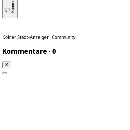
Kommentare
Kölner Stadt-Anzeiger · Community
Kommentare · 0
Mein KStA
Meine Artikel
Meine Region
Meine Newsletter
Mein KStA PLUS
Mein E-Paper