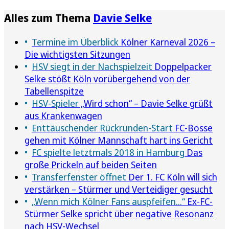
Alles zum Thema
Davie Selke
Termine im Überblick
Kölner Karneval 2026 –
Die wichtigsten Sitzungen
HSV siegt in der Nachspielzeit
Doppelpacker
Selke stößt Köln vorübergehend von der
Tabellenspitze
HSV-Spieler
„Wird schon“ – Davie Selke grüßt
aus Krankenwagen
Enttäuschender Rückrunden-Start
FC-Bosse
gehen mit Kölner Mannschaft hart ins Gericht
FC spielte letztmals 2018 in Hamburg
Das
große Prickeln auf beiden Seiten
Transferfenster öffnet
Der 1. FC Köln will sich
verstärken – Stürmer und Verteidiger gesucht
„Wenn mich Kölner Fans auspfeifen...“
Ex-FC-
Stürmer Selke spricht über negative Resonanz
nach HSV-Wechsel