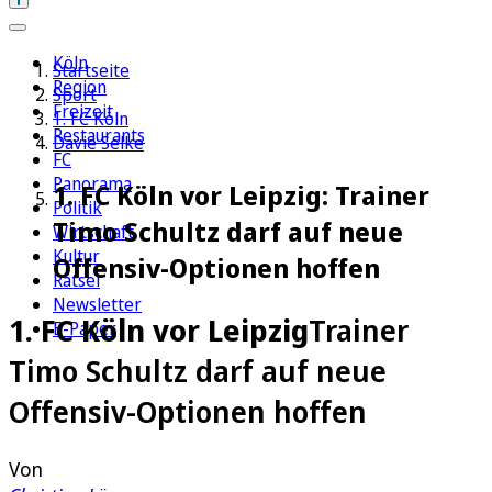
Köln
Startseite
Region
Sport
Freizeit
1. FC Köln
Restaurants
Davie Selke
FC
Panorama
1. FC Köln vor Leipzig: Trainer
Politik
Timo Schultz darf auf neue
Wirtschaft
Kultur
Offensiv-Optionen hoffen
Rätsel
Newsletter
1. FC Köln vor Leipzig
Trainer
E-Paper
Timo Schultz darf auf neue
Offensiv-Optionen hoffen
Von