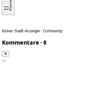
Kommentare
Kölner Stadt-Anzeiger · Community
Kommentare · 0
Mein KStA
Meine Artikel
Meine Region
Meine Newsletter
Mein KStA PLUS
Mein E-Paper