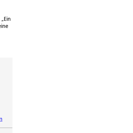
 „Ein
eine
m