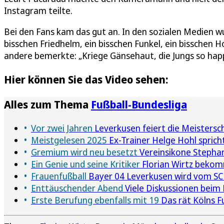
Instagram teilte.
Bei den Fans kam das gut an. In den sozialen Medien wu
bisschen Friedhelm, ein bisschen Funkel, ein bisschen 
andere bemerkte: „Kriege Gänsehaut, die Jungs so hap
Hier können Sie das Video sehen:
Alles zum Thema
Fußball-Bundesliga
Vor zwei Jahren
Leverkusen feiert die Meistersc
Meistgelesen 2025
Ex-Trainer Helge Hohl spricht
Gremium wird neu besetzt
Vereinsikone Stephan 
Ein Genie und seine Kritiker
Florian Wirtz bekom
Frauenfußball
Bayer 04 Leverkusen wird vom SC 
Enttäuschender Abend
Viele Diskussionen beim
Erste Berufung ebenfalls mit 19
Das rät Kölns F