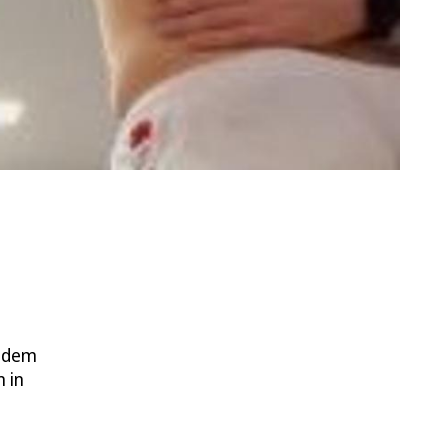
h dem
 in