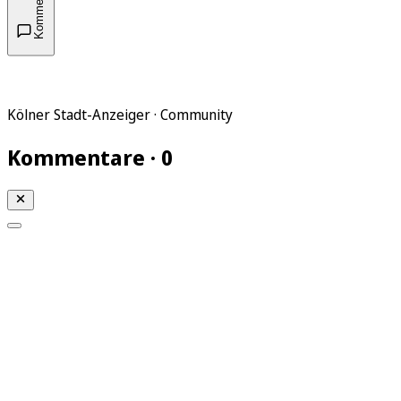
Kommentare
Kölner Stadt-Anzeiger · Community
Kommentare · 0
Mein KStA
Meine Artikel
Meine Region
Meine Newsletter
Mein KStA PLUS
Mein E-Paper