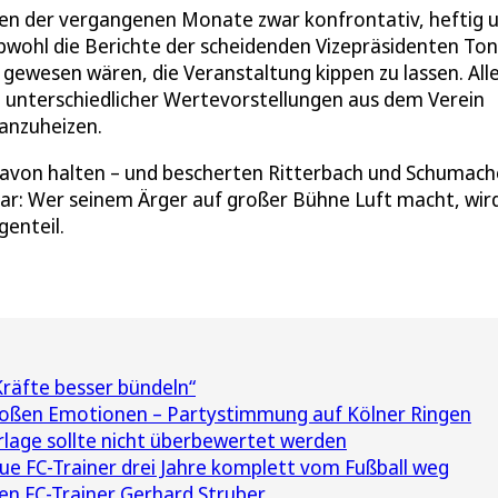
zen der vergangenen Monate zwar konfrontativ, heftig 
bwohl die Berichte der scheidenden Vizepräsidenten Ton
ewesen wären, die Veranstaltung kippen zu lassen. Alle
unterschiedlicher Wertevorstellungen aus dem Verein
 anzuheizen.
davon halten – und bescherten Ritterbach und Schumach
ar: Wer seinem Ärger auf großer Bühne Luft macht, wir
genteil.
Kräfte besser bündeln“
roßen Emotionen – Partystimmung auf Kölner Ringen
rlage sollte nicht überbewertet werden
e FC-Trainer drei Jahre komplett vom Fußball weg
en FC-Trainer Gerhard Struber