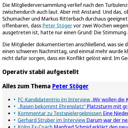
Die Mitgliederversammlung verlief nach den Turbulen
zwischendurch auch laut. Aber mit Anstand. Und das, o
Schumacher und Markus Ritterbach durchaus geeignet g
offenbaren, dass
Peter Stöger
vor zwei Wochen wegen 
ausgetreten ist, hatte nur einen Grund: Die Stimmung
Die Mitglieder dokumentierten anschließend, was sie 
einen schweren Nachmittag, und einmal mehr wurde kl
nicht dafür sorgen, dass ein Konflikt gelöst wird. Im Ge
Operativ stabil aufgestellt
Alles zum Thema
Peter Stöger
FC-Kandidatentrio im Interview
„Wir wollen die 
„Rasen bekommt Ehrenplatz“
Platzsturm mit g
Kommentar zu Testspielergebnissen
Eine Niede
Gerhard Struber im Interview
Darum war der neu
Kölns Ex-Coach
Manfred Schmid erklärt den neu