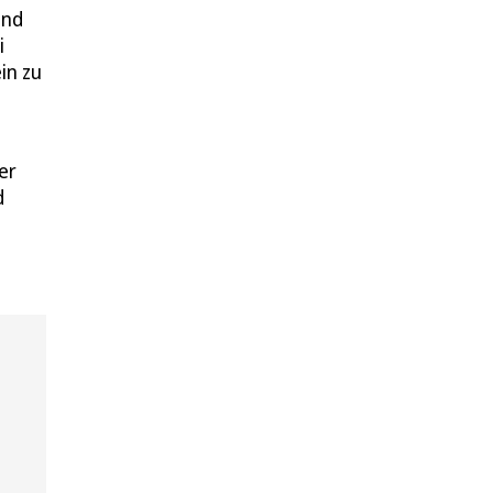
und
i
in zu
er
d