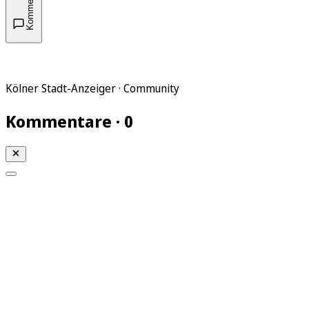
Kommentare
Kölner Stadt-Anzeiger · Community
Kommentare · 0
Mein KStA
Meine Artikel
Meine Region
Meine Newsletter
Mein KStA PLUS
Mein E-Paper