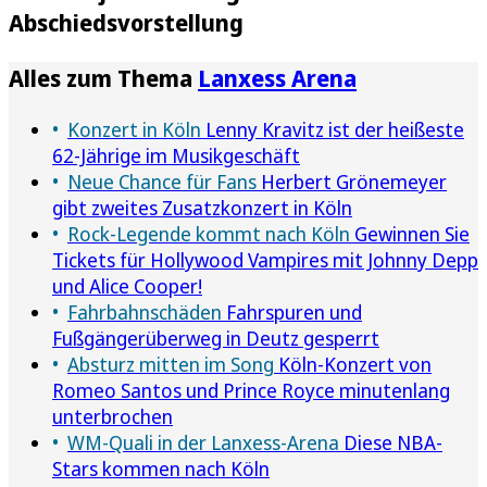
Abschiedsvorstellung
Alles zum Thema
Lanxess Arena
Konzert in Köln
Lenny Kravitz ist der heißeste
62-Jährige im Musikgeschäft
Neue Chance für Fans
Herbert Grönemeyer
gibt zweites Zusatzkonzert in Köln
Rock-Legende kommt nach Köln
Gewinnen Sie
Tickets für Hollywood Vampires mit Johnny Depp
und Alice Cooper!
Fahrbahnschäden
Fahrspuren und
Fußgängerüberweg in Deutz gesperrt
Absturz mitten im Song
Köln-Konzert von
Romeo Santos und Prince Royce minutenlang
unterbrochen
WM-Quali in der Lanxess-Arena
Diese NBA-
Stars kommen nach Köln