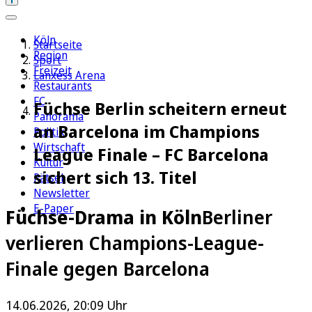
Köln
Startseite
Region
Sport
Freizeit
Lanxess Arena
Restaurants
FC
Füchse Berlin scheitern erneut
Panorama
an Barcelona im Champions
Politik
Wirtschaft
League Finale – FC Barcelona
Kultur
sichert sich 13. Titel
Rätsel
Newsletter
E-Paper
Füchse-Drama in Köln
Berliner
verlieren Champions-League-
Finale gegen Barcelona
14.06.2026, 20:09 Uhr