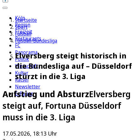
Köln
Startseite
Region
Sport
Freizeit
Fußball
Restaurants
Fußball-Bundesliga
FC
Panorama
Elversberg steigt historisch in
Politik
die Bundesliga auf – Düsseldorf
Wirtschaft
Kultur
stürzt in die 3. Liga
Rätsel
Newsletter
Aufstieg und Absturz
Elversberg
E-Paper
steigt auf, Fortuna Düsseldorf
muss in die 3. Liga
17.05.2026, 18:13 Uhr