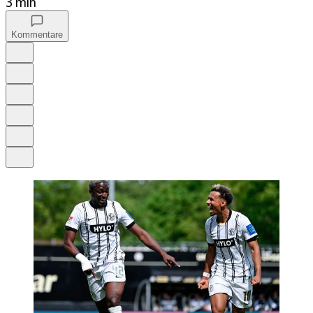
3 min
Kommentare
Auf Google bevorzugen
Anhören
Schrift
Merken
Drucken
Teilen