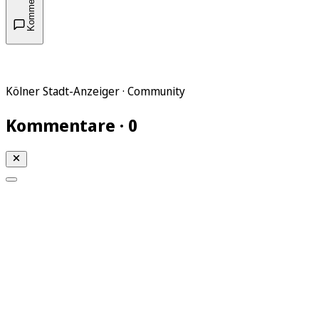
Kommentare
Kölner Stadt-Anzeiger · Community
Kommentare · 0
Mein KStA
Meine Artikel
Meine Region
Meine Newsletter
Mein KStA PLUS
Mein E-Paper