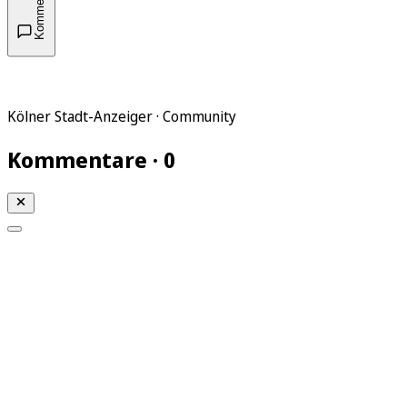
Kommentare
Kölner Stadt-Anzeiger · Community
Kommentare · 0
Mein KStA
Meine Artikel
Meine Region
Meine Newsletter
Mein KStA PLUS
Mein E-Paper