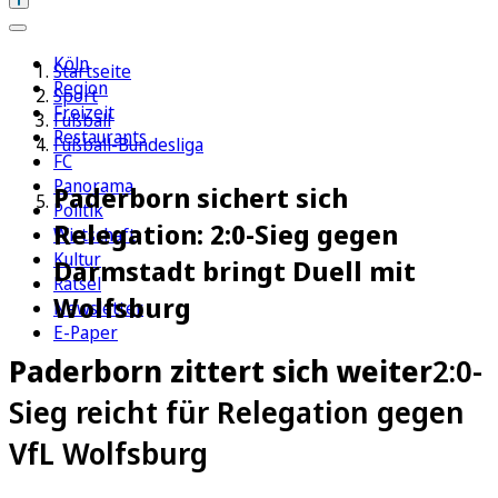
Köln
Startseite
Region
Sport
Freizeit
Fußball
Restaurants
Fußball-Bundesliga
FC
Panorama
Paderborn sichert sich
Politik
Relegation: 2:0-Sieg gegen
Wirtschaft
Kultur
Darmstadt bringt Duell mit
Rätsel
Wolfsburg
Newsletter
E-Paper
Paderborn zittert sich weiter
2:0-
Sieg reicht für Relegation gegen
VfL Wolfsburg