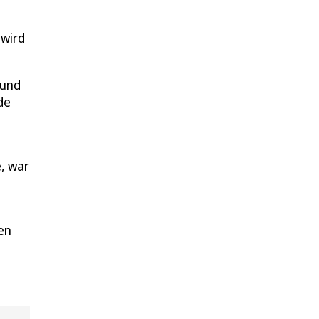
 wird
 und
de
e, war
en