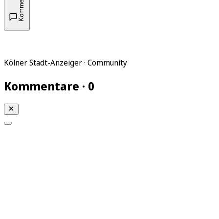
Kommentare
Kölner Stadt-Anzeiger · Community
Kommentare · 0
Mein KStA
Meine Artikel
Meine Region
Meine Newsletter
Mein KStA PLUS
Mein E-Paper