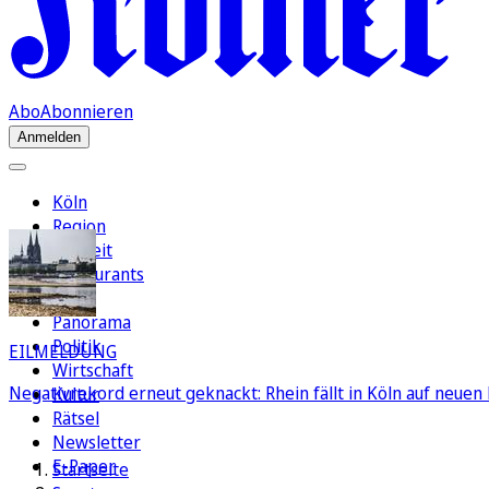
Abo
Abonnieren
Anmelden
Köln
Region
Freizeit
Restaurants
FC
Panorama
Politik
EILMELDUNG
Wirtschaft
Negativrekord erneut geknackt: Rhein fällt in Köln auf neuen 
Kultur
Rätsel
Newsletter
E-Paper
Startseite