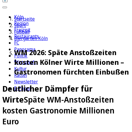
Köln
Startseite
Region
Sport
Freizeit
Fußball
Restaurants
Biergarten Köln
FC
Panorama
WM 2026: Späte Anstoßzeiten
Politik
kosten Kölner Wirte Millionen –
Wirtschaft
Kultur
Gastronomen fürchten Einbußen
Rätsel
Newsletter
Deutlicher Dämpfer für
E-Paper
Wirte
Späte WM-Anstoßzeiten
kosten Gastronomie Millionen
Euro