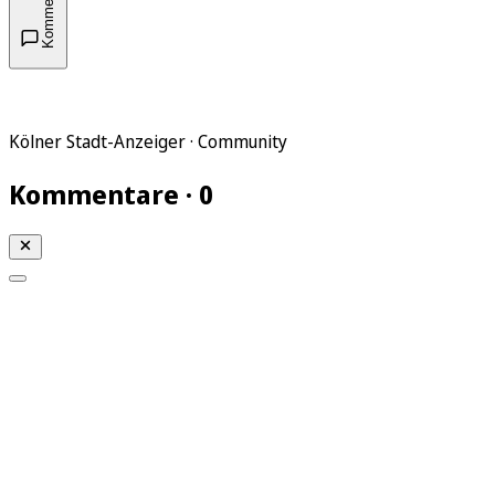
Kommentare
Kölner Stadt-Anzeiger · Community
Kommentare · 0
Mein KStA
Meine Artikel
Meine Region
Meine Newsletter
Mein KStA PLUS
Mein E-Paper