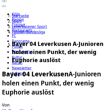
Köln
Startseite
Region
Sport
Freizeit
Leverkusener Sport
Restaurants
Fußball-Bundesliga
FC
Panorama
Bayer 04 Leverkusen A-Junioren
Politik
holen einen Punkt, der wenig
Wirtschaft
Kultur
Euphorie auslöst
Rätsel
Newsletter
Bayer 04 Leverkusen
A-Junioren
E-Paper
holen einen Punkt, der wenig
Euphorie auslöst
Von