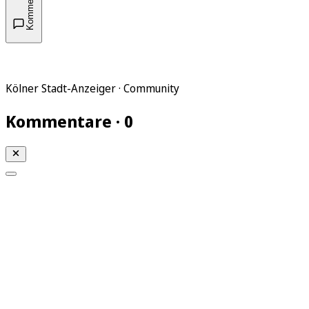
Kommentare
Kölner Stadt-Anzeiger · Community
Kommentare · 0
Mein KStA
Meine Artikel
Meine Region
Meine Newsletter
Mein KStA PLUS
Mein E-Paper