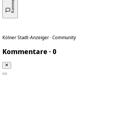
Kommentare
Kölner Stadt-Anzeiger · Community
Kommentare · 0
Mein KStA
Meine Artikel
Meine Region
Meine Newsletter
Mein KStA PLUS
Mein E-Paper