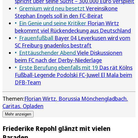
spricht über seine Sucht – 300.000 Euro verspielt
Gremium wird neu besetzt
Vereinsikone
Stephan Engels soll in den FC-Beirat
Ein Genie und seine Kritiker
Florian Wirtz
bekommt viel Rückendeckung aus Deutschland
Frauenfußball
Bayer 04 Leverkusen wird vom
SC Freiburg gnadenlos bestraft
Enttäuschender Abend
Viele Diskussionen
beim FC nach der Derby-Niederlage
Erste Berufung ebenfalls mit 19
Das rät Kölns
Fußball-Legende Podolski FC-Juwel El Mala beim
DFB-Team
Themen:
Florian Wirtz
Borussia Mönchengladbach
Caritas
Opladen
Mehr anzeigen
Friederike Repohl glänzt mit vielen
Paraden