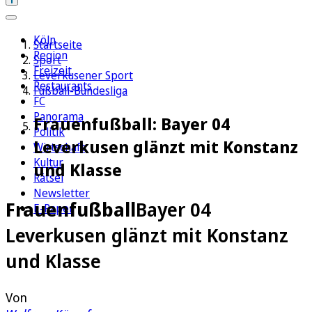
Köln
Startseite
Region
Sport
Freizeit
Leverkusener Sport
Restaurants
Fußball-Bundesliga
FC
Panorama
Frauenfußball: Bayer 04
Politik
Leverkusen glänzt mit Konstanz
Wirtschaft
Kultur
und Klasse
Rätsel
Newsletter
Frauenfußball
Bayer 04
E-Paper
Leverkusen glänzt mit Konstanz
und Klasse
Von