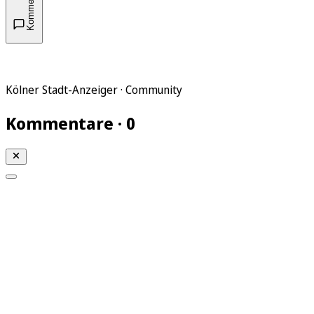
Kommentare
Kölner Stadt-Anzeiger · Community
Kommentare · 0
Mein KStA
Meine Artikel
Meine Region
Meine Newsletter
Mein KStA PLUS
Mein E-Paper