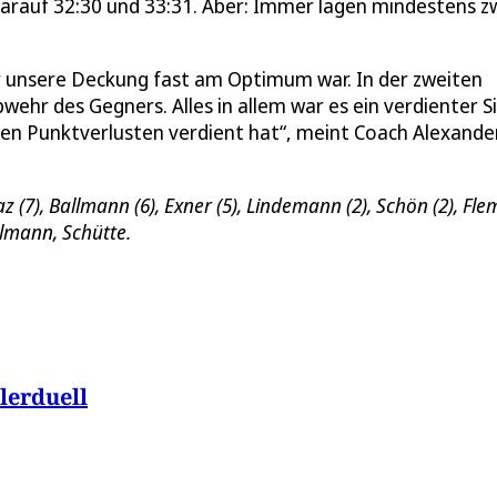
 darauf 32:30 und 33:31. Aber: Immer lagen mindestens z
er unsere Deckung fast am Optimum war. In der zweiten
ehr des Gegners. Alles in allem war es ein verdienter S
chen Punktverlusten verdient hat“, meint Coach Alexande
z (7), Ballmann (6), Exner (5), Lindemann (2), Schön (2), Fl
elmann, Schütte.
lerduell