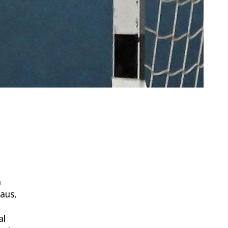
m
 aus,
al