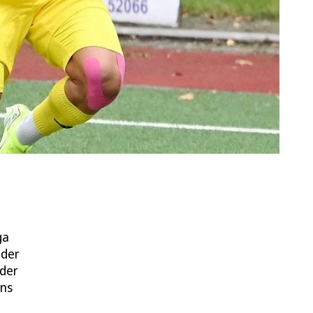
ga
 der
 der
uns