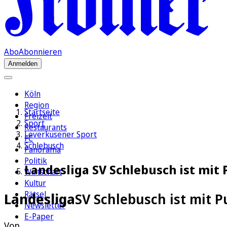
Abo
Abonnieren
Anmelden
Köln
Region
Startseite
Freizeit
Sport
Restaurants
Leverkusener Sport
FC
Schlebusch
Panorama
Politik
Landesliga SV Schlebusch ist mit
Wirtschaft
Kultur
Rätsel
Landesliga
SV Schlebusch ist mit 
Newsletter
E-Paper
Von