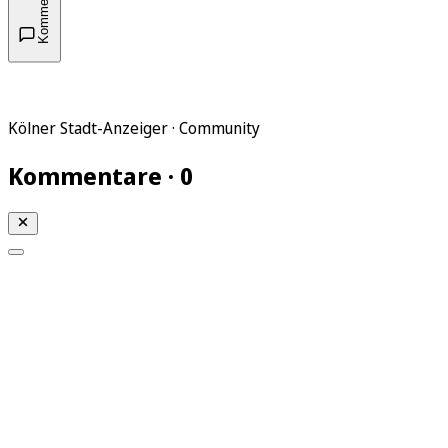
Kommentare
Kölner Stadt-Anzeiger · Community
Kommentare · 0
Mein KStA
Meine Artikel
Meine Region
Meine Newsletter
Mein KStA PLUS
Mein E-Paper