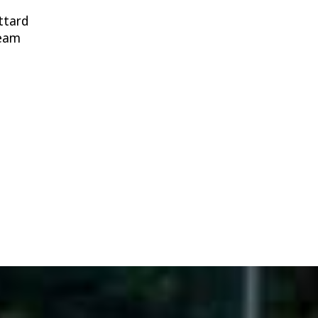
ittard
Team