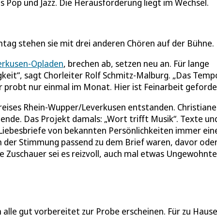
is Pop und Jazz. Die Herausforderung liegt im Wechsel.
ntag stehen sie mit drei anderen Chören auf der Bühne.
erkusen-Opladen
, brechen ab, setzen neu an. Für lange
igkeit“, sagt Chorleiter Rolf Schmitz-Malburg. „Das Tempo
 probt nur einmal im Monat. Hier ist Feinarbeit geforde
kreises Rhein-Wupper/Leverkusen entstanden. Christiane
zende. Das Projekt damals: „Wort trifft Musik“. Texte un
 Liebesbriefe von bekannten Persönlichkeiten immer ei
on der Stimmung passend zu dem Brief waren, davor ode
ie Zuschauer sei es reizvoll, auch mal etwas Ungewohnte
n alle gut vorbereitet zur Probe erscheinen. Für zu Haus