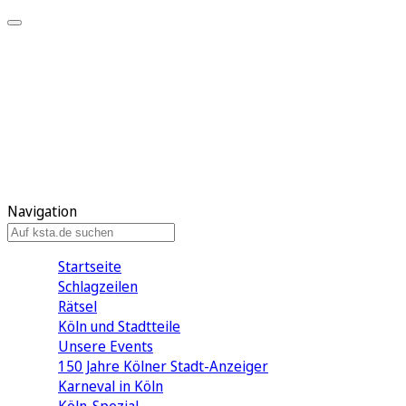
Mein KStA
Meine Artikel
Meine Region
Meine Newsletter
Mein KStA PLUS
Mein E-Paper
Navigation
Startseite
Schlagzeilen
Rätsel
Köln und Stadtteile
Unsere Events
150 Jahre Kölner Stadt-Anzeiger
Karneval in Köln