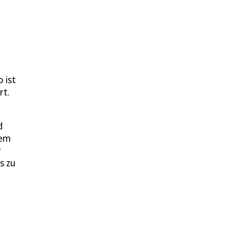
 ist
rt.
d
nem
r
s zu
e