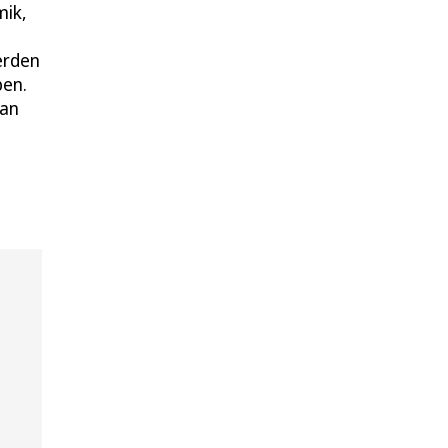
mik,
erden
ben.
 an