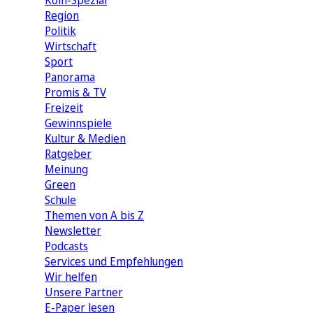
Köln-Spezial
Region
Politik
Wirtschaft
Sport
Panorama
Promis & TV
Freizeit
Gewinnspiele
Kultur & Medien
Ratgeber
Meinung
Green
Schule
Themen von A bis Z
Newsletter
Podcasts
Services und Empfehlungen
Wir helfen
Unsere Partner
E-Paper lesen