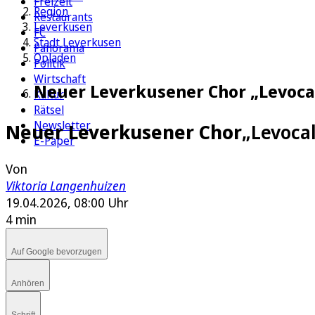
Freizeit
Region
Restaurants
Leverkusen
FC
Stadt Leverkusen
Panorama
Opladen
Politik
Wirtschaft
Neuer Leverkusener Chor „Levoca
Kultur
Rätsel
Newsletter
Neuer Leverkusener Chor
„Levoca
E-Paper
Von
Viktoria Langenhuizen
19.04.2026, 08:00 Uhr
4 min
Auf Google bevorzugen
Anhören