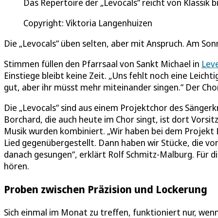
Das Repertoire der „Levocals“ reicht von Klassik b
Copyright: Viktoria Langenhuizen
Die „Levocals“ üben selten, aber mit Anspruch. Am Son
Stimmen füllen den Pfarrsaal von Sankt Michael in
Lev
Einstiege bleibt keine Zeit. „Uns fehlt noch eine Leicht
gut, aber ihr müsst mehr miteinander singen.“ Der Chor
Die „Levocals“ sind aus einem Projektchor des Sänger
Borchard, die auch heute im Chor singt, ist dort Vorsit
Musik wurden kombiniert. „Wir haben bei dem Projekt
Lied gegenübergestellt. Dann haben wir Stücke, die v
danach gesungen“, erklärt Rolf Schmitz-Malburg. Für d
hören.
Proben zwischen Präzision und Lockerung
Sich einmal im Monat zu treffen, funktioniert nur, wen