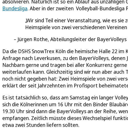
absolvieren. Natürlich ist so ein Ablauf aus unzähligen
Bundesliga
. Aber in der zweiten Volleyball-Bundesliga 
Wir sind Teil einer Veranstaltung, wie es sie
Heimspiele von zwei verschiedenen Vereinen 
Jürgen Rothe, Abteilungsleiter der BayerVolley
Da die DSHS SnowTrex Köln die heimische Halle 22 im 
Anfrage nach Leverkusen, zu den BayerVolleys, denen J
Nachbarn gerne und tragen bei aller Konkurrenz gerne 
weiterlaufen kann. Gleichzeitig sind wir nun aber auch T
noch nicht gegeben hat: Zwei Heimspiele von zwei vers
erklärt der seit Jahrzehnten im Profisport beheimatet
Es ist tatsächlich so, dass am Samstag ein langer Voll
sich die Kölnerinnen um 16 Uhr mit den Binder Blaubär
19.30 Uhr sind dann die BayerVolleys an der Reihe, w
empfangen. Zeitlich müsste dieses Wechselspiel funktio
etwa zwei Stunden liefern sollten.