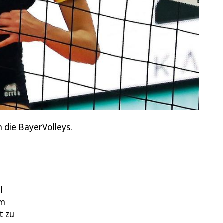
 die BayerVolleys.
l
am
t zu