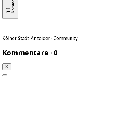
Kommentare
Kölner Stadt-Anzeiger · Community
Kommentare · 0
Mein KStA
Meine Artikel
Meine Region
Meine Newsletter
Mein KStA PLUS
Mein E-Paper