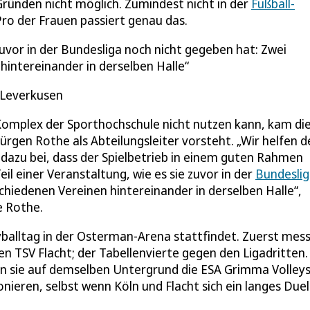
 Gründen nicht möglich. Zumindest nicht in der
Fußball-
Pro der Frauen passiert genau das.
 zuvor in der Bundesliga noch nicht gegeben hat: Zwei
hintereinander in derselben Halle
s Leverkusen
Komplex der Sporthochschule nicht nutzen kann, kam di
ürgen Rothe als Abteilungsleiter vorsteht. „Wir helfen 
dazu bei, dass der Spielbetrieb in einem guten Rahmen
eil einer Veranstaltung, wie es sie zuvor in der
Bundesli
chiedenen Vereinen hintereinander in derselben Halle“,
e Rothe.
eyballtag in der Osterman-Arena stattfindet. Zuerst mes
en TSV Flacht; der Tabellenvierte gegen den Ligadritten
enn sie auf demselben Untergrund die ESA Grimma Volley
nieren, selbst wenn Köln und Flacht sich ein langes Duel