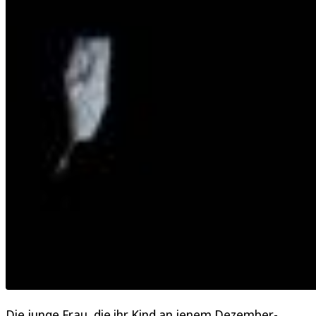
Die junge Frau, die ihr Kind an jenem Dezember-