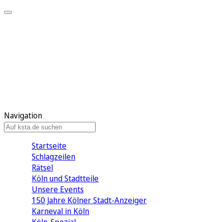
Mein KStA
Meine Artikel
Meine Region
Meine Newsletter
Mein KStA PLUS
Mein E-Paper
Navigation
Startseite
Schlagzeilen
Rätsel
Köln und Stadtteile
Unsere Events
150 Jahre Kölner Stadt-Anzeiger
Karneval in Köln