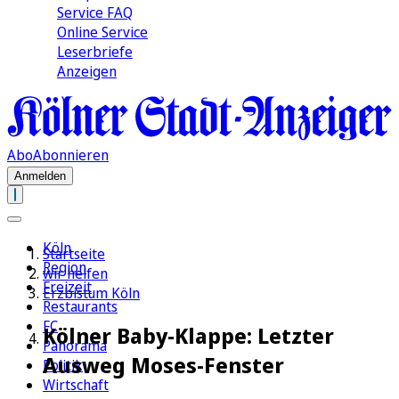
Service FAQ
Online Service
Leserbriefe
Anzeigen
Abo
Abonnieren
Anmelden
Köln
Startseite
Region
wir helfen
Freizeit
Erzbistum Köln
Restaurants
FC
Kölner Baby-Klappe: Letzter
Panorama
Ausweg Moses-Fenster
Politik
Wirtschaft