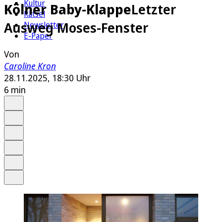
Kultur
Kölner Baby-Klappe
Letzter
Rätsel
Ausweg Moses-Fenster
Newsletter
E-Paper
Von
Caroline Kron
28.11.2025, 18:30 Uhr
6 min
Auf Google bevorzugen
Anhören
Schrift
Merken
Drucken
Teilen