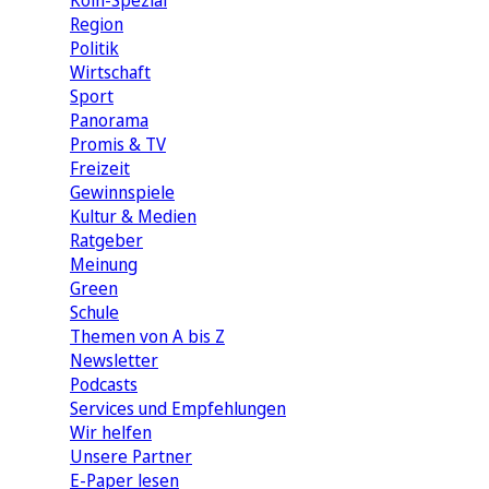
Köln-Spezial
Region
Politik
Wirtschaft
Sport
Panorama
Promis & TV
Freizeit
Gewinnspiele
Kultur & Medien
Ratgeber
Meinung
Green
Schule
Themen von A bis Z
Newsletter
Podcasts
Services und Empfehlungen
Wir helfen
Unsere Partner
E-Paper lesen