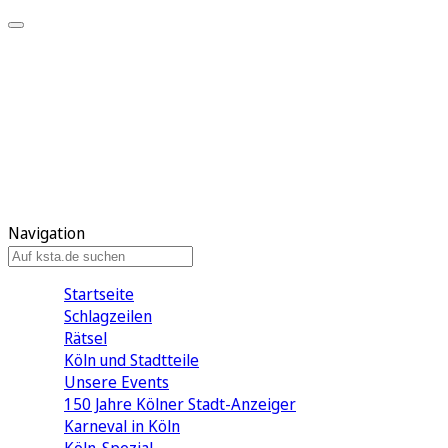
Mein KStA
Meine Artikel
Meine Region
Meine Newsletter
Mein KStA PLUS
Mein E-Paper
Navigation
Startseite
Schlagzeilen
Rätsel
Köln und Stadtteile
Unsere Events
150 Jahre Kölner Stadt-Anzeiger
Karneval in Köln