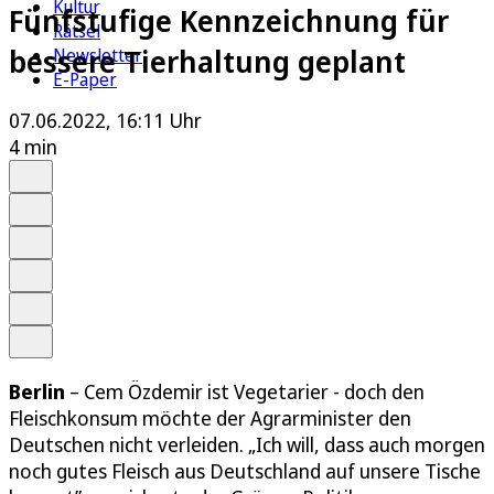
Kultur
Fünfstufige Kennzeichnung für
Rätsel
bessere Tierhaltung geplant
Newsletter
E-Paper
07.06.2022, 16:11 Uhr
4 min
Auf Google bevorzugen
Anhören
Schrift
Merken
Drucken
Teilen
Berlin
– Cem Özdemir ist Vegetarier - doch den
Fleischkonsum möchte der Agrarminister den
Deutschen nicht verleiden. „Ich will, dass auch morgen
noch gutes Fleisch aus Deutschland auf unsere Tische