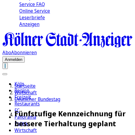
Service FAQ
Online Service
Leserbriefe
Anzeigen
Abo
Abonnieren
Anmelden
Köln
Startseite
Region
Wirtschaft
Freizeit
Deutscher Bundestag
Restaurants
FC
Fünfstufige Kennzeichnung für
Panorama
bessere Tierhaltung geplant
Politik
Wirtschaft