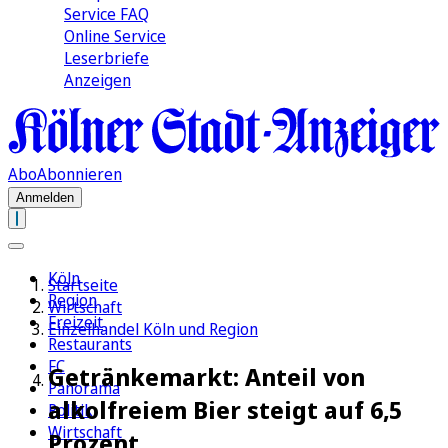
Service FAQ
Online Service
Leserbriefe
Anzeigen
Abo
Abonnieren
Anmelden
Köln
Startseite
Region
Wirtschaft
Freizeit
Einzelhandel Köln und Region
Restaurants
FC
Getränkemarkt: Anteil von
Panorama
alkolfreiem Bier steigt auf 6,5
Politik
Wirtschaft
Prozent