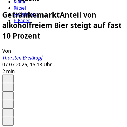
Kultur
Rätsel
Getränkemarkt
Anteil von
Newsletter
E-Paper
alkoholfreiem Bier steigt auf fast
10 Prozent
Von
Thorsten Breitkopf
07.07.2026, 15:18 Uhr
2 min
Auf Google bevorzugen
Anhören
Schrift
Merken
Drucken
Teilen