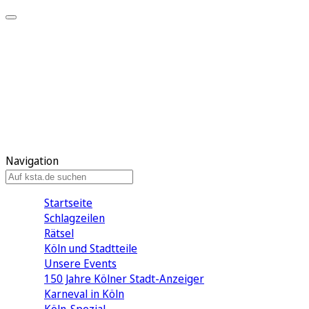
Mein KStA
Meine Artikel
Meine Region
Meine Newsletter
Mein KStA PLUS
Mein E-Paper
Navigation
Startseite
Schlagzeilen
Rätsel
Köln und Stadtteile
Unsere Events
150 Jahre Kölner Stadt-Anzeiger
Karneval in Köln