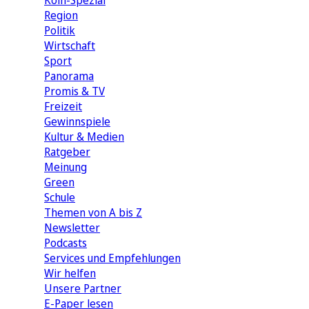
Köln-Spezial
Region
Politik
Wirtschaft
Sport
Panorama
Promis & TV
Freizeit
Gewinnspiele
Kultur & Medien
Ratgeber
Meinung
Green
Schule
Themen von A bis Z
Newsletter
Podcasts
Services und Empfehlungen
Wir helfen
Unsere Partner
E-Paper lesen