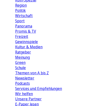
Köln-Spezial
Region
Politik
Wirtschaft
Sport
Panorama
Promis & TV
Freizeit
Gewinnspiele
Kultur & Medien
Ratgeber
Meinung
Green
Schule
Themen von A bis Z
Newsletter
Podcasts
Services und Empfehlungen
Wir helfen
Unsere Partner
E-Paper lesen