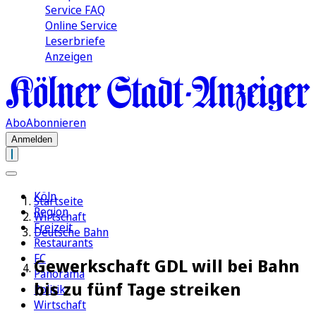
Service FAQ
Online Service
Leserbriefe
Anzeigen
Abo
Abonnieren
Anmelden
Köln
Startseite
Region
Wirtschaft
Freizeit
Deutsche Bahn
Restaurants
FC
Gewerkschaft GDL will bei Bahn
Panorama
bis zu fünf Tage streiken
Politik
Wirtschaft