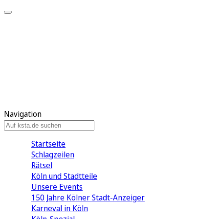
Mein KStA
Meine Artikel
Meine Region
Meine Newsletter
Mein KStA PLUS
Mein E-Paper
Navigation
Startseite
Schlagzeilen
Rätsel
Köln und Stadtteile
Unsere Events
150 Jahre Kölner Stadt-Anzeiger
Karneval in Köln