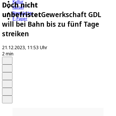
Kultur
Doch nicht
Rätsel
unbefristet
Gewerkschaft GDL
Newsletter
E-Paper
will bei Bahn bis zu fünf Tage
streiken
21.12.2023, 11:53 Uhr
2 min
Auf Google bevorzugen
Anhören
Schrift
Merken
Drucken
Teilen